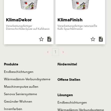
KlimaDekor
KlimaFinish
Verarbeitungsfertiger
Verarbeitungsfertige naturweiße
Dünnschichtdeckputz auf Kalkbasis
Kalk-Spachtelmasse
star_border
description
star_border
description
1
Produkte
Fördermittel
Endbeschichtungen
Wärmedämm-Verbundsysteme
Offene Stellen
Maschinenputze außen
Sanova Saniersysteme
Lösungen
Gesünder Wohnen
Endbeschichtungen
Innenfarben
Wärmedämm-Verbundsysteme