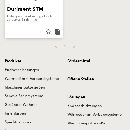
Duriment STM
Untergrundbearbeitung – Hoch
abrasives Strahlmittel
star_border
description
1
Produkte
Fördermittel
Endbeschichtungen
Wärmedämm-Verbundsysteme
Offene Stellen
Maschinenputze außen
Sanova Saniersysteme
Lösungen
Gesünder Wohnen
Endbeschichtungen
Innenfarben
Wärmedämm-Verbundsysteme
Spachtelmassen
Maschinenputze außen