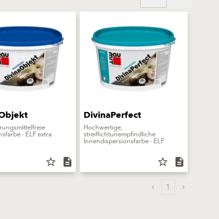
Objekt
DivinaPerfect
rungsmittelfreie
Hochwertige,
sfarbe - ELF extra
streiflichtunempfindliche
Innendispersionsfarbe - ELF
star_border
description
star_border
description
1