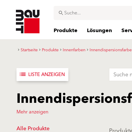
Produkte
Lösungen
Ser
Startseite
Produkte
Innenfarben
Innendispersionsfarb
list
LISTE ANZEIGEN
Innendispersions
Mehr anzeigen
Alle Produkte
Produkte