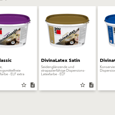
lassic
DivinaLatex Satin
Divina
e,
Seidenglänzende und
Konservie
ngsmittelfreie
strapazierfähige Dispersions-
Dispersion
farbe - ELF extra
Latexfarbe - ELF
star_border
description
star_border
description