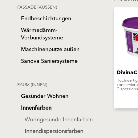
FASSADE (AUSSEN)
Endbeschichtungen
Wärmedämm-
Verbundsysteme
Maschinenputze außen
Sanova Saniersysteme
DivinaC
Hochwertig
RAUM (INNEN)
konservieru
Dispersions
Gesünder Wohnen
Innenfarben
Wohngesunde Innenfarben
Innendispersionsfarben