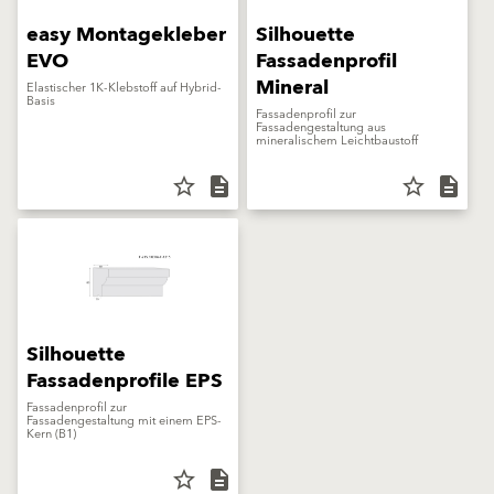
easy Montagekleber
Silhouette
EVO
Fassadenprofil
Mineral
Elastischer 1K-Klebstoff auf Hybrid-
Basis
Fassadenprofil zur
Fassadengestaltung aus
mineralischem Leichtbaustoff
star_border
description
star_border
description
Silhouette
Fassadenprofile EPS
Fassadenprofil zur
Fassadengestaltung mit einem EPS-
Kern (B1)
star_border
description