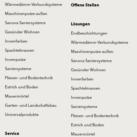
Wärmedämm-Verbundsysteme
Offene Stellen
Maschinenputze außen
Sanova Saniersysteme
Lösungen
Gesünder Wohnen
Endbeschichtungen
Innenfarben
Wärmedämm-Verbundsysteme
Spachtelmassen
Maschinenputze außen
Innenputze
Sanova Saniersysteme
Saniersysteme
Gesünder Wohnen
Fliesen- und Bodentechnik
Innenfarben
Estrich und Boden
Spachtelmassen
Mauermörtel
Innenputze
Garten- und Landschaftsbau
Saniersysteme
Universalprodukte
Fliesen- und Bodentechnik
Estrich und Boden
Service
Mauermörtel