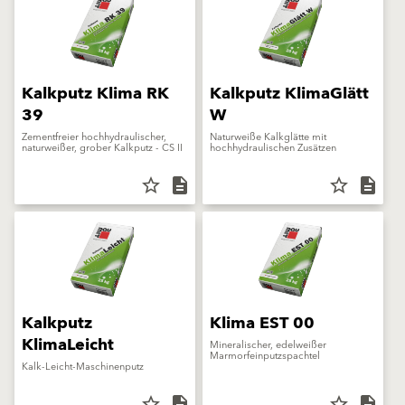
Kalkputz Klima RK
Kalkputz KlimaGlätt
39
W
Zementfreier hochhydraulischer,
Naturweiße Kalkglätte mit
naturweißer, grober Kalkputz - CS II
hochhydraulischen Zusätzen
star_border
description
star_border
description
Kalkputz
Klima EST 00
KlimaLeicht
Mineralischer, edelweißer
Marmorfeinputzspachtel
Kalk-Leicht-Maschinenputz
star_border
description
star_border
description