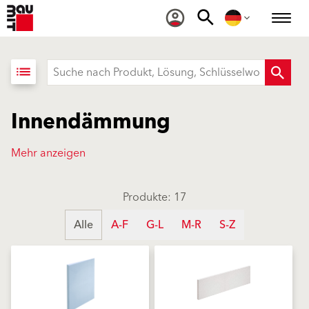
list
Innendämmung
Mehr anzeigen
Produkte: 17
Alle
A-F
G-L
M-R
S-Z