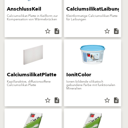
AnschlussKeil
CalciumsilikatLaibung
Calciumsilikat-Platte in Keilform zur
Kleinformatige Calciumsilikat-Platte
Kompensation von Wärmebrücken
für Laibungen
star_border
description
star_border
description
CalciumsilikatPlatte
IonitColor
Kapillaraktive, diffusionsoffene
Ionen-bildende silikatisch
Calciumsilikat-Platte
gebundene Farbe mit funktionalen
Mineralien
star_border
description
star_border
description