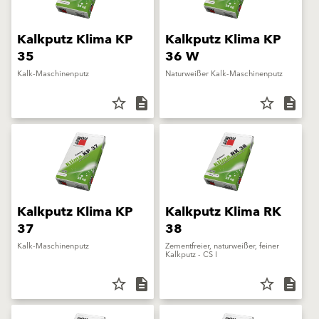
Kalkputz Klima KP
Kalkputz Klima KP
35
36 W
Kalk-Maschinenputz
Naturweißer Kalk-Maschinenputz
star_border
description
star_border
description
Kalkputz Klima KP
Kalkputz Klima RK
37
38
Kalk-Maschinenputz
Zementfreier, naturweißer, feiner
Kalkputz - CS I
star_border
description
star_border
description