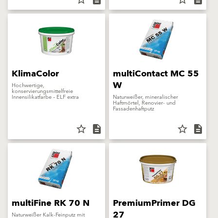
KlimaColor
multiContact MC 55
W
Hochwertige,
konservierungsmittelfreie
Innensilikatfarbe – ELF extra
Naturweißer, mineralischer
Haftmörtel, Renovier- und
Fassadenhaftputz
star_border
description
star_border
description
multiFine RK 70 N
PremiumPrimer DG
27
Naturweißer Kalk-Feinputz mit