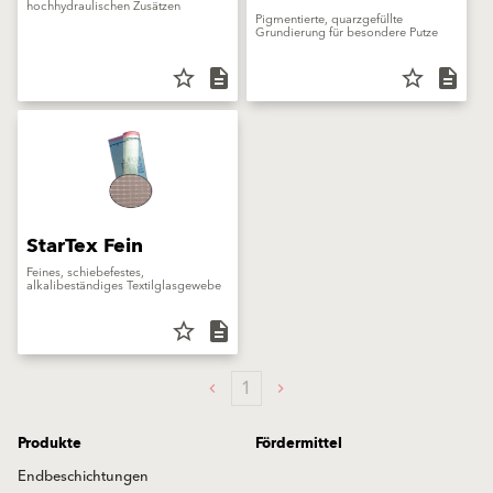
hochhydraulischen Zusätzen
Pigmentierte, quarzgefüllte
Grundierung für besondere Putze
star_border
description
star_border
description
StarTex Fein
Feines, schiebefestes,
alkalibeständiges Textilglasgewebe
star_border
description
1
Produkte
Fördermittel
Endbeschichtungen