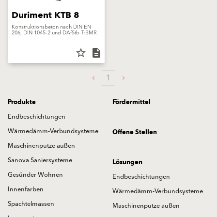
Duriment KTB 8
Konstruktionsbeton nach DIN EN
206, DIN 1045-2 und DAfStb TrBMR
star_border
description
1
Produkte
Fördermittel
Endbeschichtungen
Wärmedämm-Verbundsysteme
Offene Stellen
Maschinenputze außen
Sanova Saniersysteme
Lösungen
Gesünder Wohnen
Endbeschichtungen
Innenfarben
Wärmedämm-Verbundsysteme
Spachtelmassen
Maschinenputze außen