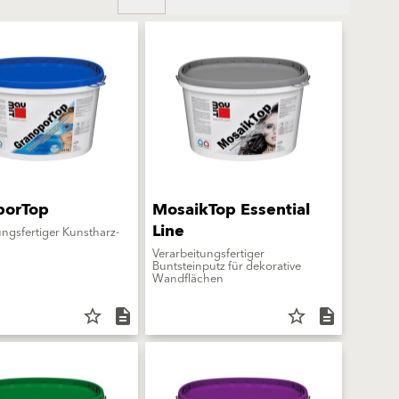
porTop
MosaikTop Essential
Line
ungsfertiger Kunstharz-
Verarbeitungsfertiger
Buntsteinputz für dekorative
Wandflächen
star_border
description
star_border
description