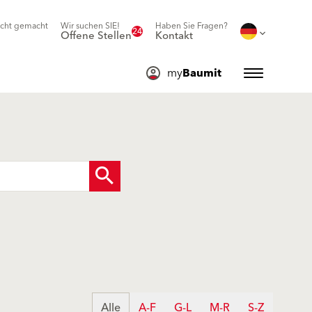
icht gemacht
Wir suchen SIE!
Haben Sie Fragen?
24
Offene Stellen
Kontakt
my
Baumit
Alle
A-F
G-L
M-R
S-Z