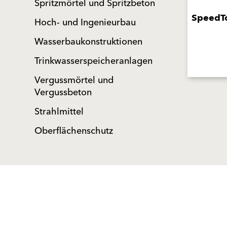
Spritzmörtel und Spritzbeton
SpeedT
Hoch- und Ingenieurbau
Wasserbaukonstruktionen
Trinkwasserspeicheranlagen
Vergussmörtel und
Vergussbeton
Strahlmittel
Oberflächenschutz
Produkte
Fördermittel
Endbeschichtungen
Wärmedämm-
Service
Verbundsysteme