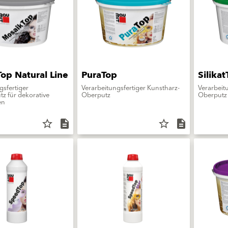
op Natural Line
PuraTop
Silika
gsfertiger
Verarbeitungsfertiger Kunstharz-
Verarbeitu
tz für dekorative
Oberputz
Oberputz
en
star_border
description
star_border
description