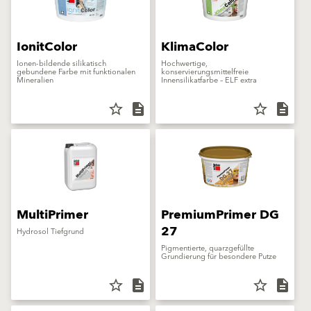
IonitColor
KlimaColor
Ionen-bildende silikatisch
Hochwertige,
gebundene Farbe mit funktionalen
konservierungsmittelfreie
Mineralien
Innensilikatfarbe – ELF extra
star_border
description
star_border
description
MultiPrimer
PremiumPrimer DG
27
Hydrosol Tiefgrund
Pigmentierte, quarzgefüllte
Grundierung für besondere Putze
star_border
description
star_border
description