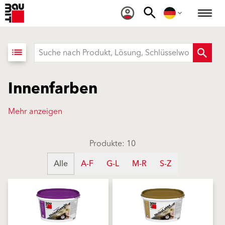
list
Innenfarben
Mehr anzeigen
Produkte: 10
Alle
A-F
G-L
M-R
S-Z