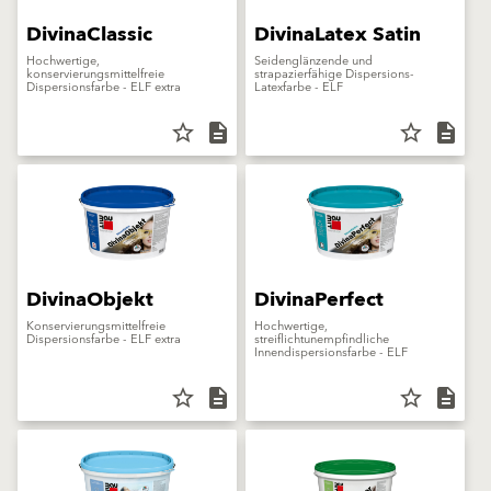
DivinaClassic
DivinaLatex Satin
Hochwertige,
Seidenglänzende und
konservierungsmittelfreie
strapazierfähige Dispersions-
Dispersionsfarbe - ELF extra
Latexfarbe - ELF
star_border
description
star_border
description
DivinaObjekt
DivinaPerfect
Konservierungsmittelfreie
Hochwertige,
Dispersionsfarbe - ELF extra
streiflichtunempfindliche
Innendispersionsfarbe - ELF
star_border
description
star_border
description