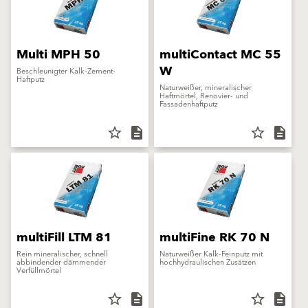
Multi MPH 50
multiContact MC 55
W
Beschleunigter Kalk-Zement-
Haftputz
Naturweißer, mineralischer
Haftmörtel, Renovier- und
Fassadenhaftputz
star_border
description
star_border
description
multiFill LTM 81
multiFine RK 70 N
Rein mineralischer, schnell
Naturweißer Kalk-Feinputz mit
abbindender dämmender
hochhydraulischen Zusätzen
Verfüllmörtel
star_border
description
star_border
description