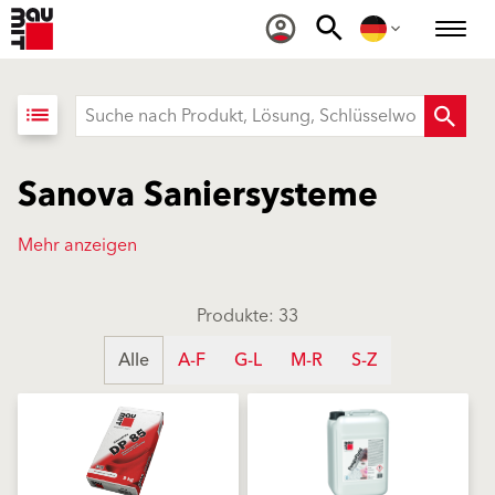
list
Sanova Saniersysteme
Mehr anzeigen
Produkte: 33
Alle
A-F
G-L
M-R
S-Z