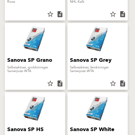
Risse
NHL-Kalk
star_border
description
star_border
description
Sanova SP Grano
Sanova SP Grey
Selbstaktiver, grobkörniger
Selbstaktiver, feinkörniger
Sanierputz-WTA
Sanierputz-WTA
star_border
description
star_border
description
Sanova SP HS
Sanova SP White