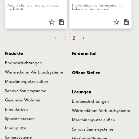
Ausgleichs- und Porengrundputz
Haftvermittler Saniervorspritz mit
nach WTA
hohem Sulfatwiderstand
star_border
description
star_border
description
1
2
Produkte
Fördermittel
Endbeschichtungen
Wärmedämm-Verbundsysteme
Offene Stellen
Maschinenputze außen
Sanova Saniersysteme
Lösungen
Gesünder Wohnen
Endbeschichtungen
Innenfarben
Wärmedämm-Verbundsysteme
Spachtelmassen
Maschinenputze außen
Innenputze
Sanova Saniersysteme
Saniersysteme
Gesünder Wohnen