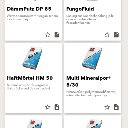
DämmPutz DP 85
FungoFluid
Wärmedämmputz mit organischem
Lösung zur Nachbehandlung pilz-
Leichtzuschlag
oder algenbefallener
Fassadenflächen
star_border
description
star_border
description
HaftMörtel HM 50
Multi Mineralpor®
8/30
Mineralische, hoch vergütete
Haftbrücke und Betonspachtel
Naturweißer, polymermodifizierter,
mineralischer Leichtputz Typ II
star_border
description
star_border
description