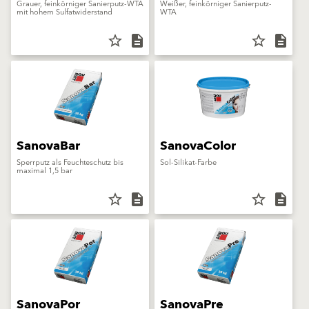
Grauer, feinkörniger Sanierputz-WTA
Weißer, feinkörniger Sanierputz-
mit hohem Sulfatwiderstand
WTA
star_border
description
star_border
description
SanovaBar
SanovaColor
Sperrputz als Feuchteschutz bis
Sol-Silikat-Farbe
maximal 1,5 bar
star_border
description
star_border
description
SanovaPor
SanovaPre