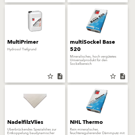
MultiPrimer
multiSockel Base
520
Hydrosol Tiefgrund
Mineralisches, hoch vergütetes
Universalprodukt für den
Sockelbereich
star_border
description
star_border
description
NadelfilzVlies
NHL Thermo
Überbrückendes Spezialvlies zur
Rein mineralischer,
Entkoppelung baudynamischer
feuchteregulierender Dämmputz mit