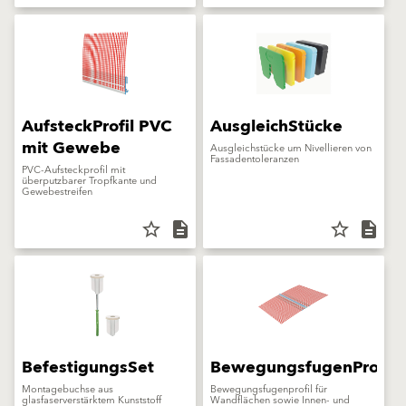
AufsteckProfil PVC
AusgleichStücke
mit Gewebe
Ausgleichstücke um Nivellieren von
Fassadentoleranzen
PVC-Aufsteckprofil mit
überputzbarer Tropfkante und
Gewebestreifen
star_border
description
star_border
description
BefestigungsSet
BewegungsfugenProfil
Montagebuchse aus
Bewegungsfugenprofil für
glasfaserverstärktem Kunststoff
Wandflächen sowie Innen- und