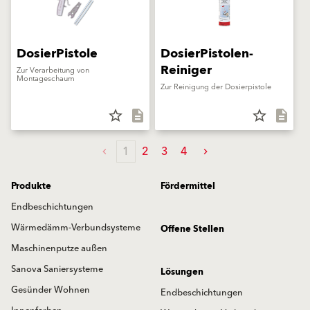
DosierPistole
DosierPistolen-
Reiniger
Zur Verarbeitung von
Montageschaum
Zur Reinigung der Dosierpistole
star_border
description
star_border
description
1
2
3
4
Produkte
Fördermittel
Endbeschichtungen
Wärmedämm-Verbundsysteme
Offene Stellen
Maschinenputze außen
Sanova Saniersysteme
Lösungen
Gesünder Wohnen
Endbeschichtungen