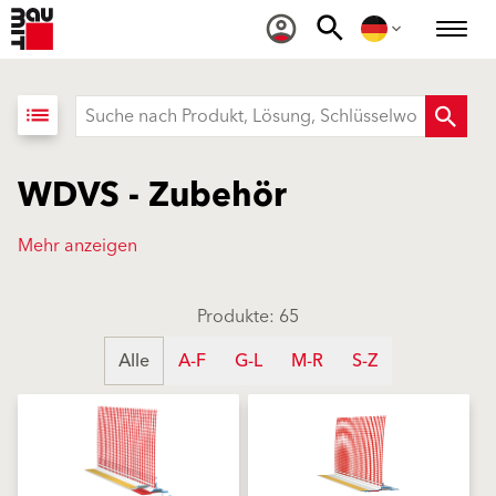
list
WDVS - Zubehör
Mehr anzeigen
Produkte: 65
Alle
A-F
G-L
M-R
S-Z