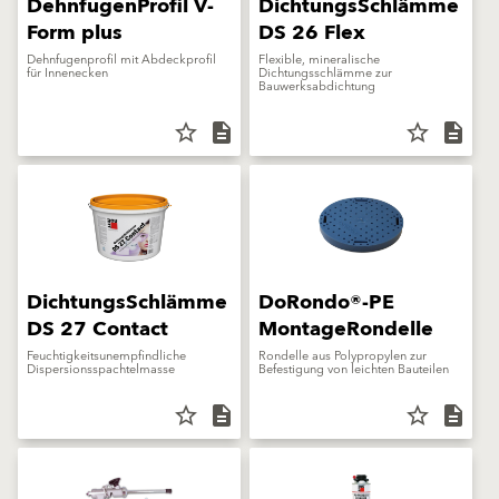
DehnfugenProfil V-
DichtungsSchlämme
Form plus
DS 26 Flex
Dehnfugenprofil mit Abdeckprofil
Flexible, mineralische
für Innenecken
Dichtungsschlämme zur
Bauwerksabdichtung
star_border
description
star_border
description
DichtungsSchlämme
DoRondo®-PE
DS 27 Contact
MontageRondelle
Feuchtigkeitsunempfindliche
Rondelle aus Polypropylen zur
Dispersionsspachtelmasse
Befestigung von leichten Bauteilen
star_border
description
star_border
description