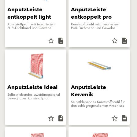
AnputzLeiste
AnputzLeiste
entkoppelt light
entkoppelt pro
Kunststoffprofil mit integriertem
Kunststoffprofil mit integriertem
PUR-Dichtband und Gewebe
PUR-Dichtband und Gewebe
star_border
description
star_border
description
AnputzLeiste Ideal
AnputzLeiste
Keramik
Selbstklebendes, zweidimensional
bewegliches Kunststoffprofil
Selbstklebendes Kunststoffprofil für
den schlagregendichten Anschluss
star_border
description
star_border
description