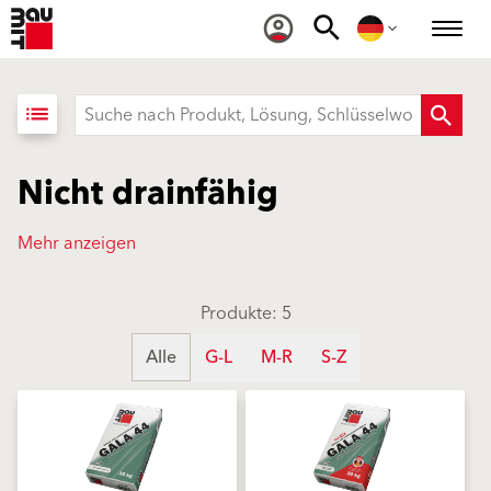
list
Nicht drainfähig
Mehr anzeigen
Produkte: 5
Alle
G-L
M-R
S-Z