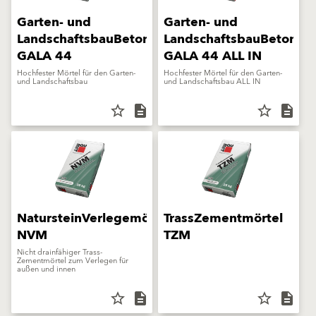
Garten- und
Garten- und
LandschaftsbauBeton
LandschaftsbauBeton
GALA 44
GALA 44 ALL IN
Hochfester Mörtel für den Garten-
Hochfester Mörtel für den Garten-
und Landschaftsbau
und Landschaftsbau ALL IN
star_border
description
star_border
description
NatursteinVerlegemörtel
TrassZementmörtel
NVM
TZM
Nicht drainfähiger Trass-
Zementmörtel zum Verlegen für
außen und innen
star_border
description
star_border
description