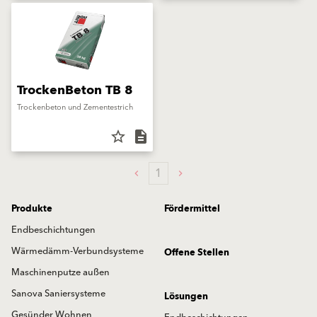
TrockenBeton TB 8
Trockenbeton und Zementestrich
star_border
description
1
Produkte
Fördermittel
Endbeschichtungen
Wärmedämm-Verbundsysteme
Offene Stellen
Maschinenputze außen
Sanova Saniersysteme
Lösungen
Gesünder Wohnen