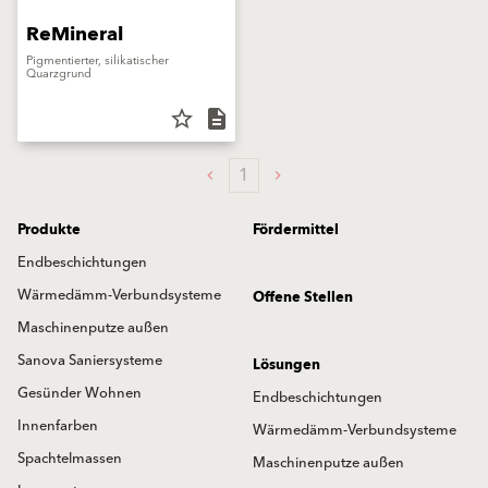
ReMineral
Pigmentierter, silikatischer
Quarzgrund
star_border
description
1
Produkte
Fördermittel
Endbeschichtungen
Wärmedämm-Verbundsysteme
Offene Stellen
Maschinenputze außen
Sanova Saniersysteme
Lösungen
Gesünder Wohnen
Endbeschichtungen
Innenfarben
Wärmedämm-Verbundsysteme
Spachtelmassen
Maschinenputze außen