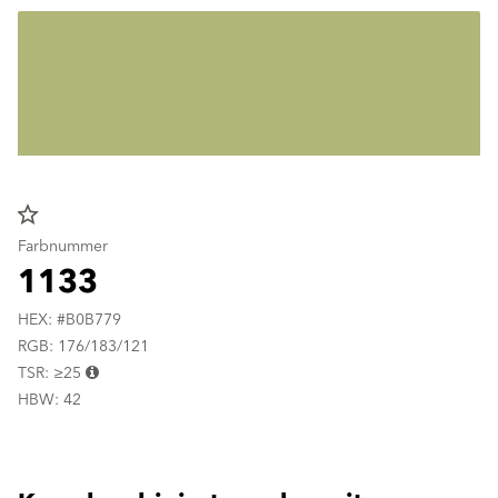
star_border
Farbnummer
1133
HEX: #B0B779
RGB: 176/183/121
TSR: ≥25
HBW: 42