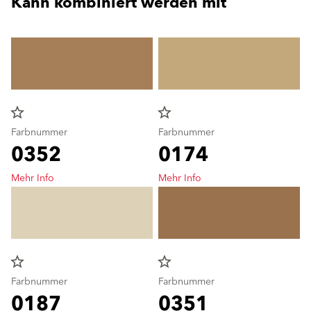
Kann kombiniert werden mit
star_border
star_border
Farbnummer
Farbnummer
0352
0174
Mehr Info
Mehr Info
star_border
star_border
Farbnummer
Farbnummer
0187
0351