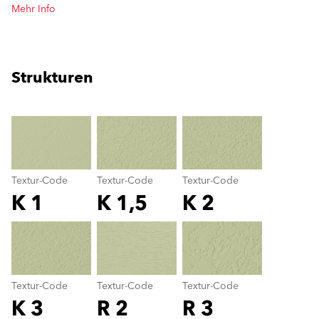
Mehr Info
Strukturen
clear
Textur-Code
Textur-Code
Textur-Code
K 1
K 1,5
K 2
Textur-Code
color_name
Textur-Code
Textur-Code
Textur-Code
K 3
R 2
R 3