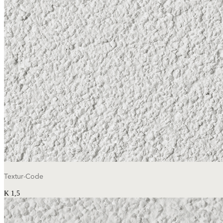
Farbnummer
color_
HEX:
hex_code
RGB:
rgb_code
TSR:
tsr_code
HBW:
hbw_code
Mehr Info
Textur-Code
K 1,5