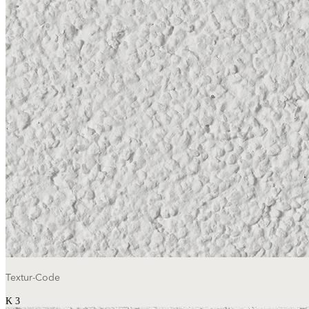
Textur-Code
color_
Textur-Code
K 3