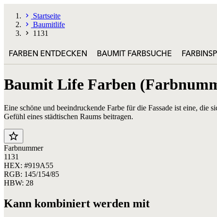
Startseite
Baumitlife
1131
FARBEN ENTDECKEN
BAUMIT FARBSUCHE
FARBINS
Baumit Life Farben (Farbnum
Eine schöne und beeindruckende Farbe für die Fassade ist eine, die s
Gefühl eines städtischen Raums beitragen.
star_border
Farbnummer
1131
HEX: #919A55
RGB: 145/154/85
HBW: 28
Kann kombiniert werden mit