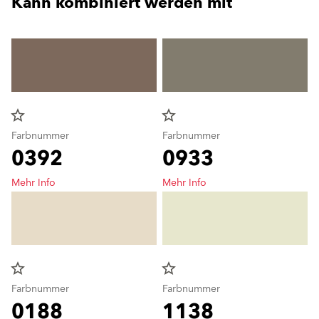
Kann kombiniert werden mit
star_border
star_border
Farbnummer
Farbnummer
0392
0933
Mehr Info
Mehr Info
star_border
star_border
Farbnummer
Farbnummer
0188
1138