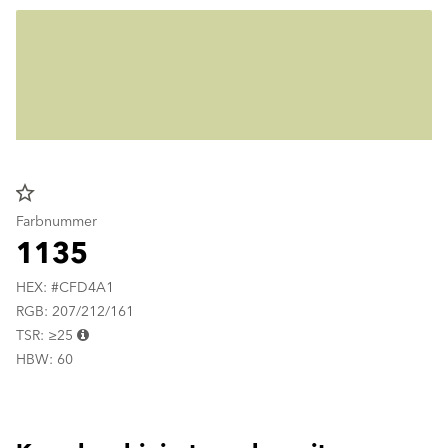
star_border
Farbnummer
1135
HEX: #CFD4A1
RGB: 207/212/161
TSR: ≥25
HBW: 60