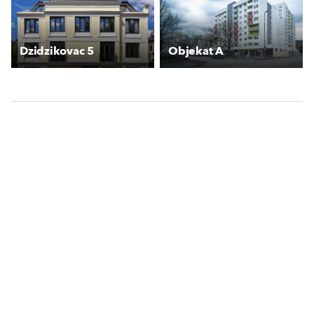
Dzidzikovac 5
Objekat A
Farbauswahl
Alle gezeigten Farbmuster dienen als visuelle Orientierung für
das gewählte Produkt. Es wird empfohlen, vor der vollständigen
Anwendung Prüfmuster auf der Fassade zur Genehmigung
aufzubringen. Leichte Abweichungen zwischen den hier
gezeigten Farben, Farbmustern, Farbordnern, Naturmustern und
den beigestellten Materialien sind produktionsbedingt möglich
und können nicht beansprucht werden. Die Gleichmäßigkeit von
Farbe und Textur kann nur innerhalb einer Produktionscharge
gewährleistet werden. Bitte beachten Sie: Die Struktur und
Beschaffenheit des Substrats kann das tatsächliche