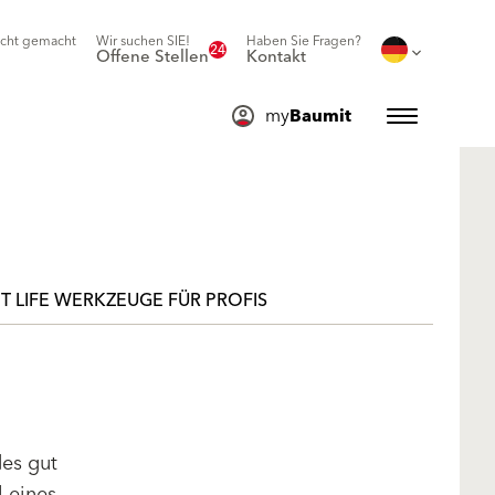
icht gemacht
Wir suchen SIE!
Haben Sie Fragen?
24
Offene Stellen
Kontakt
my
Baumit
T LIFE WERKZEUGE FÜR PROFIS
des gut
l eines