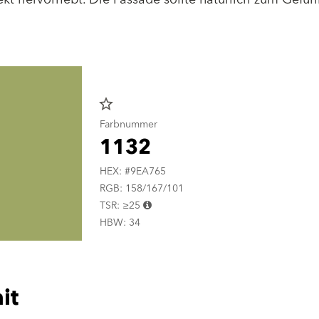
star_border
Farbnummer
1132
HEX: #9EA765
RGB: 158/167/101
TSR: ≥25
HBW: 34
it