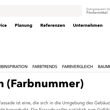
Energiesparen le
Fördermittel
vice
Planung
Referenzen
Unternehmen
RBINSPIRATION
FARBTRENDS
FARBVERGLEICH
BAUMI
en (Farbnummer)
Fassade ist eine, die sich in die Umgebung des Gebäu
jekt hervorhebt. Die Fassade sollte natürlich zum Gefüh