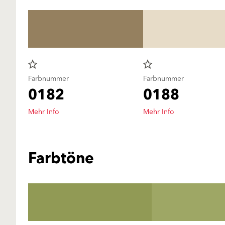
star_border
star_border
Farbnummer
Farbnummer
0182
0188
Mehr Info
Mehr Info
Farbtöne