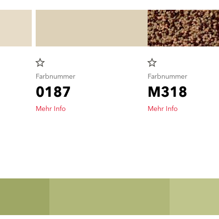
star_border
star_border
Farbnummer
Farbnummer
0187
M318
Mehr Info
Mehr Info