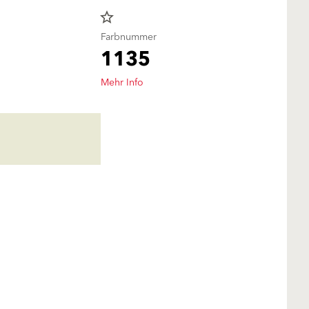
star_border
Farbnummer
1135
Mehr Info