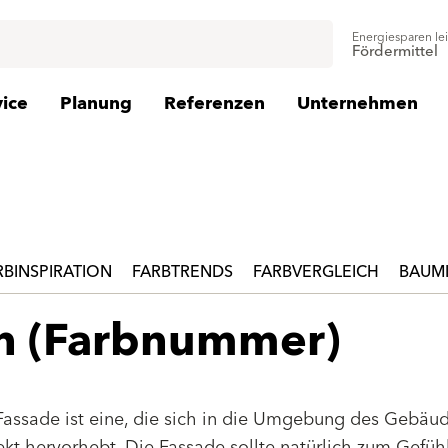
Energiesparen le
Fördermittel
vice
Planung
Referenzen
Unternehmen
RBINSPIRATION
FARBTRENDS
FARBVERGLEICH
BAUMI
en (Farbnummer)
Fassade ist eine, die sich in die Umgebung des Gebäu
jekt hervorhebt. Die Fassade sollte natürlich zum Gefüh