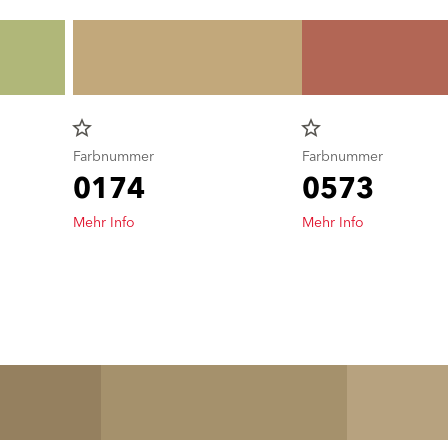
star_border
star_border
Farbnummer
Farbnummer
0174
0573
Mehr Info
Mehr Info