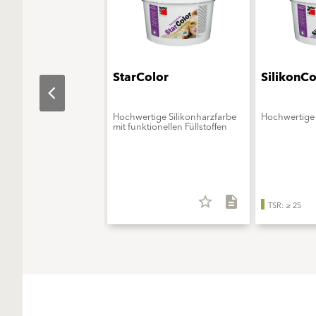
aObjekt
StarColor
SilikonCo
erungsmittelfreie
Hochwertige Silikonharzfarbe
Hochwertige 
onsfarbe - ELF extra
mit funktionellen Füllstoffen
star_border
description
star_border
description
TSR: ≥ 25