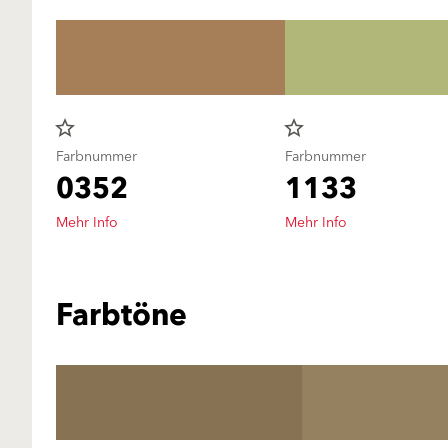
star_border
star_border
Farbnummer
Farbnummer
0352
1133
Mehr Info
Mehr Info
Farbtöne