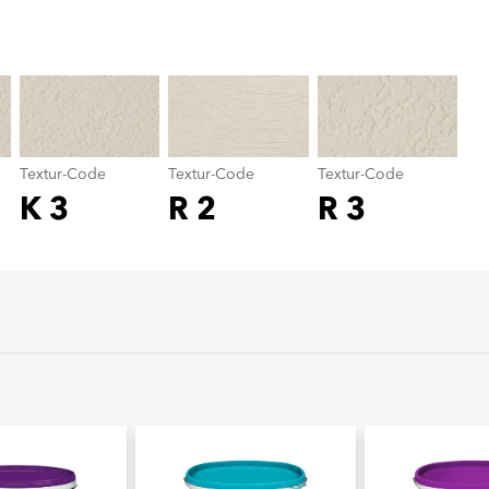
Textur-Code
color_name
Textur-Code
Textur-Code
Textur-Code
K 3
R 2
R 3