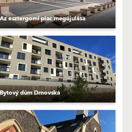
Az esztergomi piac megújulása
Bytový dům Drnovská