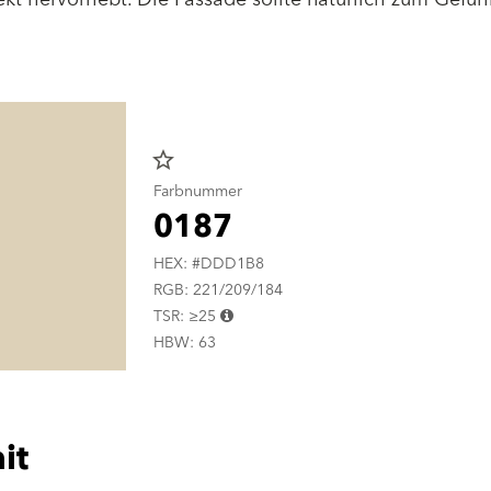
star_border
Farbnummer
0187
HEX: #DDD1B8
RGB: 221/209/184
TSR: ≥25
HBW: 63
it