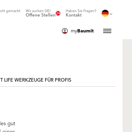
icht gemacht
Wir suchen SIE!
Haben Sie Fragen?
24
Offene Stellen
Kontakt
my
Baumit
T LIFE WERKZEUGE FÜR PROFIS
des gut
l eines