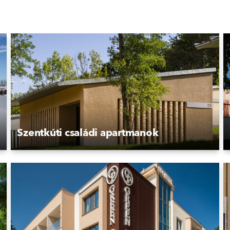
Szentkúti családi apartmanok