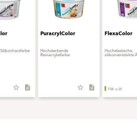
lor
PuracrylColor
FlexaColor
Silikonharzfarbe
Hochdeckende
Hochelastische,
Reinacrylatfarbe
silikonverstärkte 
star_border
description
star_border
description
TSR: ≥ 25