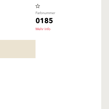
star_border
Farbnummer
0185
Mehr Info