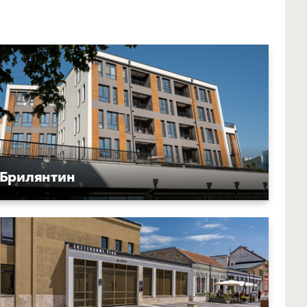
Брилянтин