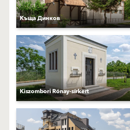
Къща Динков
Kiszombori Rónay-sírkert