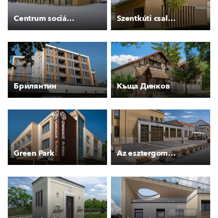
Centrum sociálních služeb Poděbrady, Kluk
Szentkúti családi apartmanok
Брилянтин
Къща Динков
Green Park
Az esztergomi piac megújulása