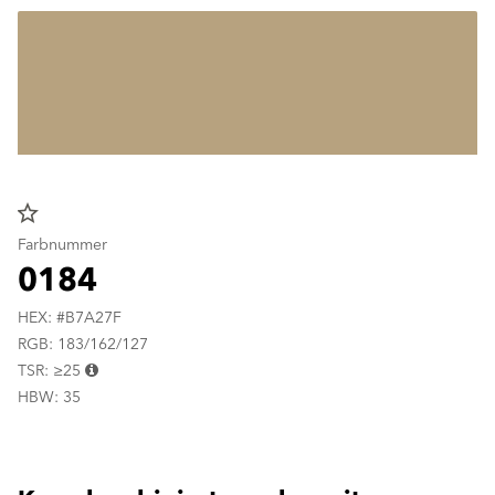
star_border
Farbnummer
0184
HEX: #B7A27F
RGB: 183/162/127
TSR: ≥25
HBW: 35