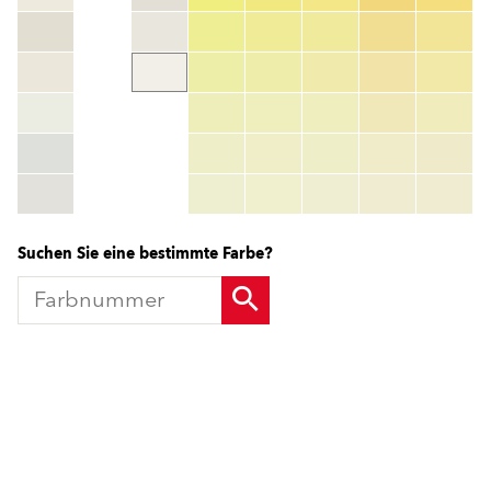
Farbnummer
color_name
HEX:
hex_code
RGB:
rgb_code
TSR:
tsr_code
HBW:
hbw_code
Mehr Info
Suchen Sie eine bestimmte Farbe?
Produkte
Fördermittel
Endbeschichtungen
Wärmedämm-Verbundsysteme
Offene Stellen