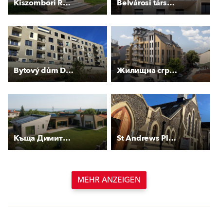
Kiszombori Rónay-sírkert
Belvárosi társasház
Bytový dům Drnovská
Жилищна сграда Строймар Инвест
Къща Димитрови
St Andrews Place
MEHR ANZEIGEN