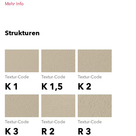
Mehr Info
Strukturen
clear
Textur-Code
Textur-Code
Textur-Code
K 1
K 1,5
K 2
Textur-Code
color_name
Textur-Code
Textur-Code
Textur-Code
K 3
R 2
R 3