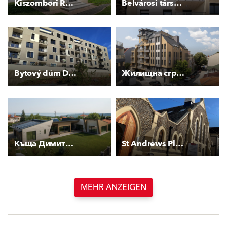
Kiszombori Rónay-sírkert
Belvárosi társasház
Bytový dům Drnovská
Жилищна сграда Строймар Инвест
Къща Димитрови
St Andrews Place
MEHR ANZEIGEN