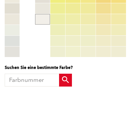
Farbnummer
color_name
HEX:
hex_code
RGB:
rgb_code
TSR:
tsr_code
HBW:
hbw_code
Mehr Info
Suchen Sie eine bestimmte Farbe?
Produkte
Fördermittel
Endbeschichtungen
Wärmedämm-Verbundsysteme
Offene Stellen