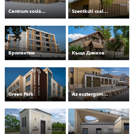
Centrum sociálních služeb Poděbrady, Kluk
Szentkúti családi apartmanok
Брилянтин
Къща Динков
Green Park
Az esztergomi piac megújulása