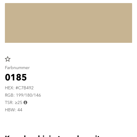
star_border
Farbnummer
0185
HEX: #C7B492
RGB: 199/180/146
TSR: ≥25
HBW: 44