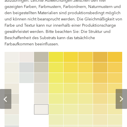
aufzubringen. Leichte Abweichungen zwischen den hier
gezeigten Farben, Farbmustern, Farbordnern, Naturmustern und
den beigestellten Materialien sind produktionsbedingt möglich
und können nicht beansprucht werden. Die Gleichmäßigkeit von
Farbe und Textur kann nur innerhalb einer Produktionscharge
gewährleistet werden. Bitte beachten Sie: Die Struktur und
Beschaffenheit des Substrats kann das tatsächliche
Farbaufkommen beeinflussen.
clear
Farbnummer
color_name
HEX:
hex_code