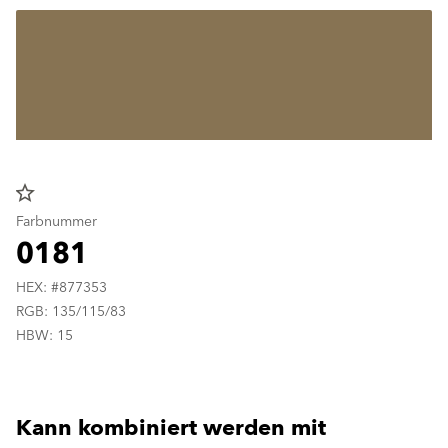
star_border
Farbnummer
0181
HEX: #877353
RGB: 135/115/83
HBW: 15
Kann kombiniert werden mit