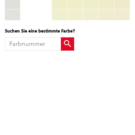
RGB:
rgb_code
TSR:
tsr_code
HBW:
hbw_code
Mehr Info
Suchen Sie eine bestimmte Farbe?
Produkte
Fördermittel
Endbeschichtungen
Wärmedämm-Verbundsysteme
Offene Stellen
Maschinenputze außen
Sanova Saniersysteme
Lösungen
Gesünder Wohnen
Endbeschichtungen
Innenfarben
Wärmedämm-Verbundsysteme
Spachtelmassen
Maschinenputze außen