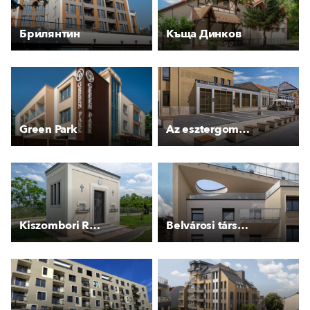
Брилянтин
Къща Динков
Green Park
Az esztergomi piac megújulása
Kiszombori Rónay-sírkert
Belvárosi társasház