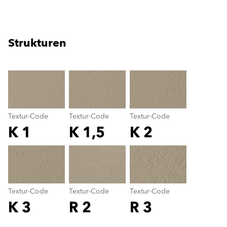
Strukturen
clear
Textur-Code
Textur-Code
Textur-Code
K 1
K 1,5
K 2
Textur-Code
color_name
Textur-Code
Textur-Code
Textur-Code
K 3
R 2
R 3