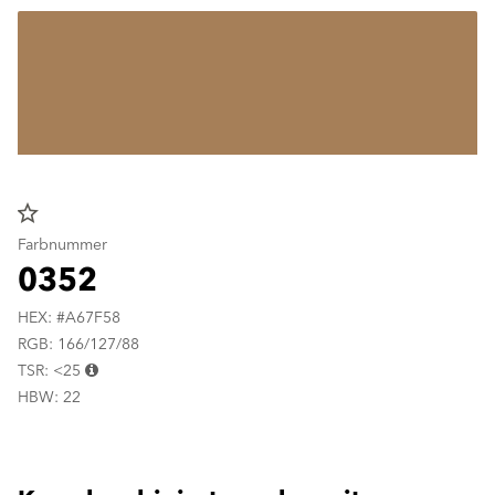
star_border
Farbnummer
0352
HEX: #A67F58
RGB: 166/127/88
TSR: <25
HBW: 22