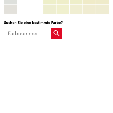
RGB:
rgb_code
TSR:
tsr_code
HBW:
hbw_code
Mehr Info
Suchen Sie eine bestimmte Farbe?
Produkte
Fördermittel
Endbeschichtungen
Wärmedämm-Verbundsysteme
Offene Stellen
Maschinenputze außen
Sanova Saniersysteme
Lösungen
Gesünder Wohnen
Endbeschichtungen
Innenfarben
Wärmedämm-Verbundsysteme
Spachtelmassen
Maschinenputze außen