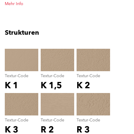
Mehr Info
Strukturen
clear
Textur-Code
Textur-Code
Textur-Code
K 1
K 1,5
K 2
Textur-Code
color_name
Textur-Code
Textur-Code
Textur-Code
K 3
R 2
R 3