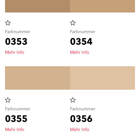
star_border
star_border
Farbnummer
Farbnummer
0353
0354
Mehr Info
Mehr Info
star_border
star_border
Farbnummer
Farbnummer
0355
0356
Mehr Info
Mehr Info