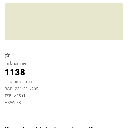
star_border
Farbnummer
1138
HEX: #E7E7CD
RGB: 231/231/205
TSR: ≥25
HBW: 78