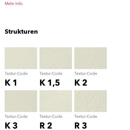
Mehr Info
Strukturen
clear
Textur-Code
Textur-Code
Textur-Code
K 1
K 1,5
K 2
Textur-Code
color_name
Textur-Code
Textur-Code
Textur-Code
K 3
R 2
R 3