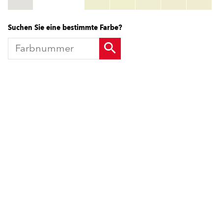
HBW:
hbw_code
Mehr Info
Suchen Sie eine bestimmte Farbe?
Produkte
Fördermittel
Endbeschichtungen
Wärmedämm-Verbundsysteme
Offene Stellen
Maschinenputze außen
Sanova Saniersysteme
Lösungen
Gesünder Wohnen
Endbeschichtungen
Innenfarben
Wärmedämm-Verbundsysteme
Spachtelmassen
Maschinenputze außen
Innenputze
Sanova Saniersysteme