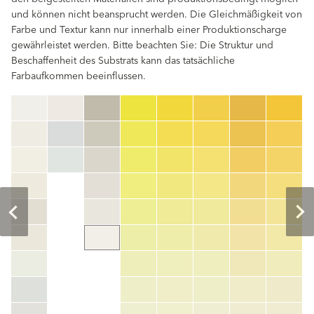
und können nicht beansprucht werden. Die Gleichmäßigkeit von
Farbe und Textur kann nur innerhalb einer Produktionscharge
gewährleistet werden. Bitte beachten Sie: Die Struktur und
Beschaffenheit des Substrats kann das tatsächliche
Farbaufkommen beeinflussen.
clear
Farbnummer
color_name
HEX:
hex_code
RGB:
rgb_code
TSR:
tsr_code