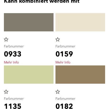
Kann kombiniert werden mit
star_border
star_border
Farbnummer
Farbnummer
0933
0159
Mehr Info
Mehr Info
star_border
star_border
Farbnummer
Farbnummer
1135
0182