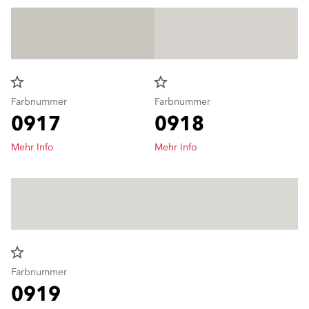
star_border
star_border
Farbnummer
Farbnummer
0917
0918
Mehr Info
Mehr Info
star_border
Farbnummer
0919