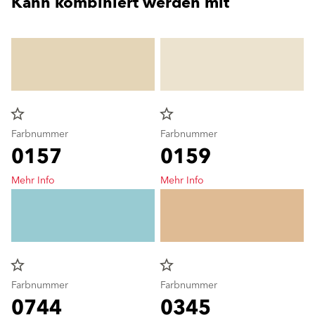
Kann kombiniert werden mit
star_border
star_border
Farbnummer
Farbnummer
0157
0159
Mehr Info
Mehr Info
star_border
star_border
Farbnummer
Farbnummer
0744
0345