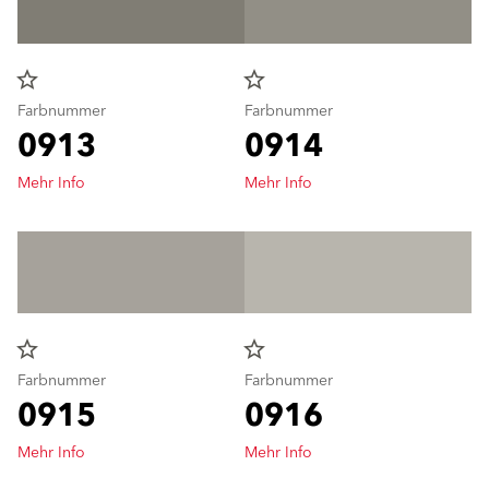
star_border
star_border
Farbnummer
Farbnummer
0913
0914
Mehr Info
Mehr Info
star_border
star_border
Farbnummer
Farbnummer
0915
0916
Mehr Info
Mehr Info