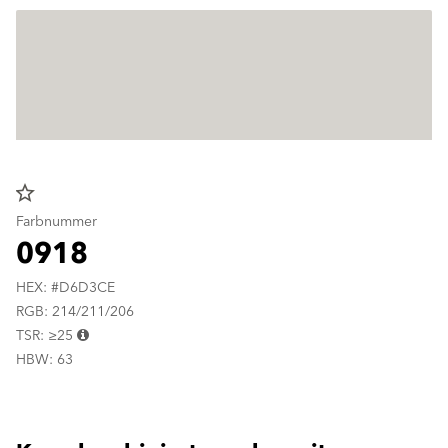
star_border
Farbnummer
0918
HEX: #D6D3CE
RGB: 214/211/206
TSR: ≥25
HBW: 63