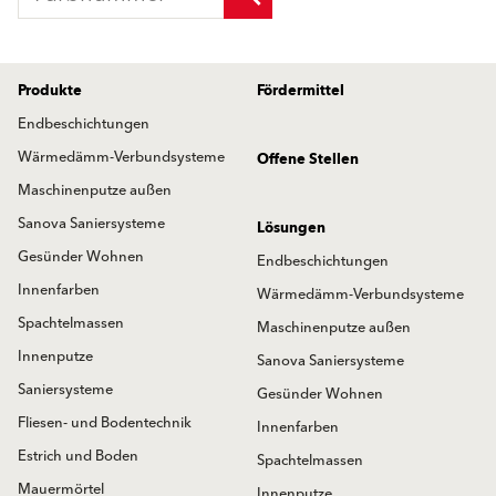
Produkte
Fördermittel
Endbeschichtungen
Wärmedämm-Verbundsysteme
Offene Stellen
Maschinenputze außen
Sanova Saniersysteme
Lösungen
Gesünder Wohnen
Endbeschichtungen
Innenfarben
Wärmedämm-Verbundsysteme
Spachtelmassen
Maschinenputze außen
Innenputze
Sanova Saniersysteme
Saniersysteme
Gesünder Wohnen
Fliesen- und Bodentechnik
Innenfarben
Estrich und Boden
Spachtelmassen
Mauermörtel
Innenputze