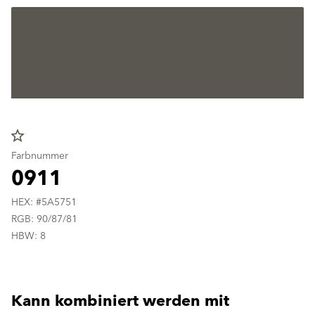
star_border
Farbnummer
0911
HEX: #5A5751
RGB: 90/87/81
HBW: 8
Kann kombiniert werden mit