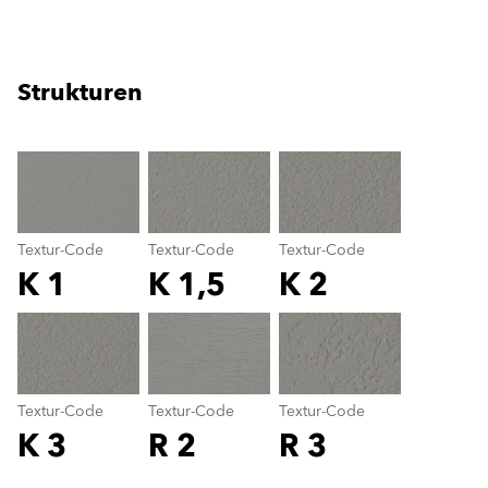
Strukturen
clear
Textur-Code
Textur-Code
Textur-Code
K 1
K 1,5
K 2
Textur-Code
color_name
Textur-Code
Textur-Code
Textur-Code
K 3
R 2
R 3