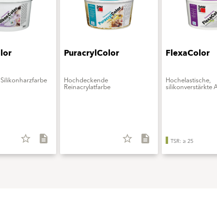
lor
PuracrylColor
FlexaColor
Silikonharzfarbe
Hochdeckende
Hochelastische,
Reinacrylatfarbe
silikonverstärkte 
star_border
description
star_border
description
TSR: ≥ 25