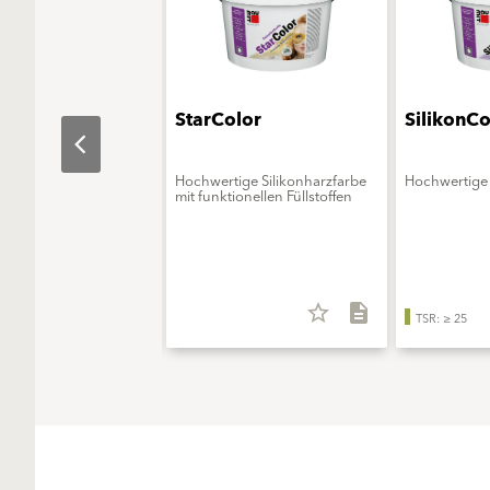
aObjekt
StarColor
SilikonCo
erungsmittelfreie
Hochwertige Silikonharzfarbe
Hochwertige 
onsfarbe - ELF extra
mit funktionellen Füllstoffen
star_border
description
star_border
description
TSR: ≥ 25