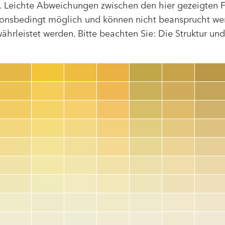
 Leichte Abweichungen zwischen den hier gezeigten F
tionsbedingt möglich und können nicht beansprucht we
hrleistet werden. Bitte beachten Sie: Die Struktur un
Farbnummer
color_name
HEX:
hex_code
RGB:
rgb_code
TSR:
tsr_code
HBW:
hbw_code
Mehr Info