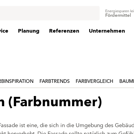
Energiesparen le
Fördermittel
vice
Planung
Referenzen
Unternehmen
RBINSPIRATION
FARBTRENDS
FARBVERGLEICH
BAUMI
en (Farbnummer)
Fassade ist eine, die sich in die Umgebung des Gebäu
jekt hervorhebt. Die Fassade sollte natürlich zum Gefüh