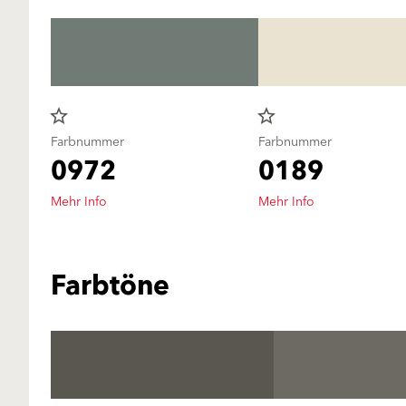
star_border
star_border
Farbnummer
Farbnummer
0972
0189
Mehr Info
Mehr Info
Farbtöne