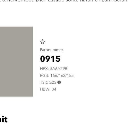
star_border
Farbnummer
0915
HEX: #A6A29B
RGB: 166/162/155
TSR: ≥25
HBW: 34
it