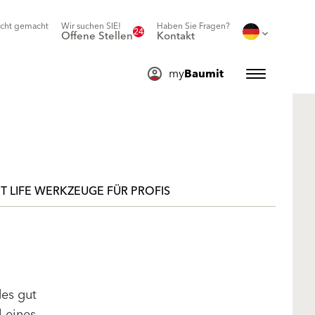
icht gemacht
Wir suchen SIE!
Haben Sie Fragen?
24
Offene Stellen
Kontakt
my
Baumit
T LIFE WERKZEUGE FÜR PROFIS
des gut
l eines