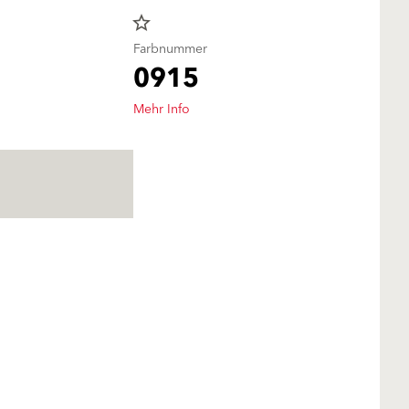
star_border
Farbnummer
0915
Mehr Info