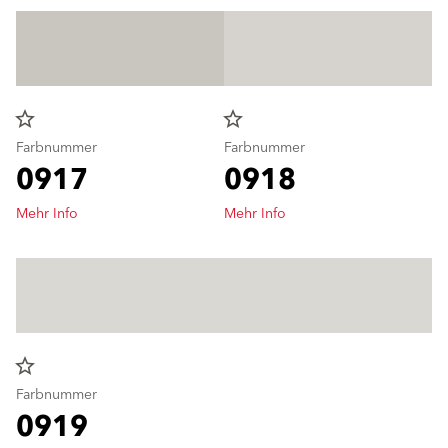
star_border
star_border
Farbnummer
Farbnummer
0917
0918
Mehr Info
Mehr Info
star_border
Farbnummer
0919