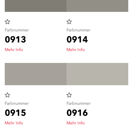
star_border
star_border
Farbnummer
Farbnummer
0913
0914
Mehr Info
Mehr Info
star_border
star_border
Farbnummer
Farbnummer
0915
0916
Mehr Info
Mehr Info