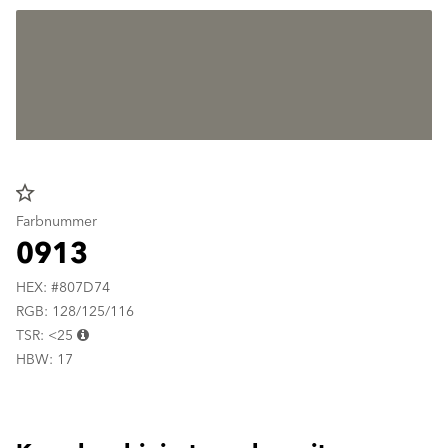
star_border
Farbnummer
0913
HEX: #807D74
RGB: 128/125/116
TSR: <25
HBW: 17