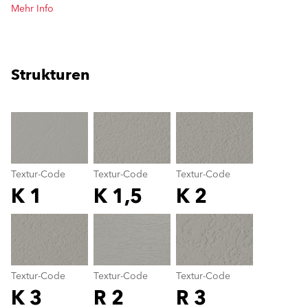
Mehr Info
Strukturen
clear
Textur-Code
Textur-Code
Textur-Code
K 1
K 1,5
K 2
Textur-Code
color_name
Textur-Code
Textur-Code
Textur-Code
K 3
R 2
R 3