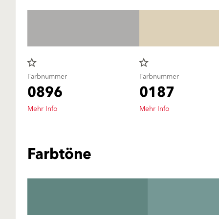
star_border
star_border
Farbnummer
Farbnummer
0896
0187
Mehr Info
Mehr Info
Farbtöne