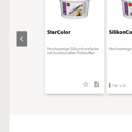
aObjekt
StarColor
SilikonCo
erungsmittelfreie
Hochwertige Silikonharzfarbe
Hochwertige 
onsfarbe - ELF extra
mit funktionellen Füllstoffen
star_border
description
star_border
description
TSR: ≥ 25