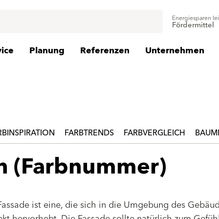
Energiesparen le
Fördermittel
vice
Planung
Referenzen
Unternehmen
RBINSPIRATION
FARBTRENDS
FARBVERGLEICH
BAUMI
en (Farbnummer)
Fassade ist eine, die sich in die Umgebung des Gebäu
jekt hervorhebt. Die Fassade sollte natürlich zum Gefüh