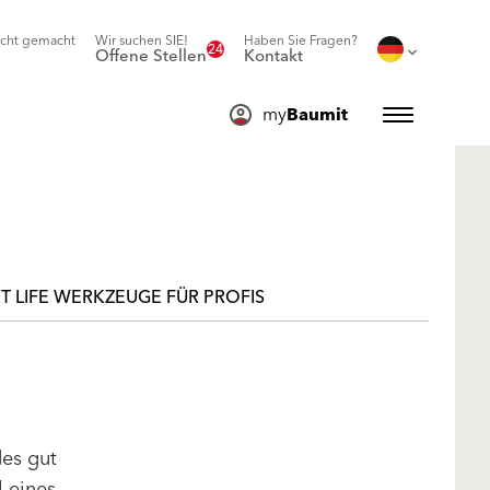
icht gemacht
Wir suchen SIE!
Haben Sie Fragen?
24
Offene Stellen
Kontakt
my
Baumit
T LIFE WERKZEUGE FÜR PROFIS
des gut
l eines