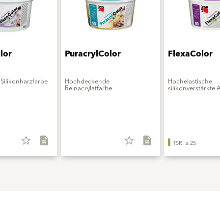
lor
PuracrylColor
FlexaColor
Silikonharzfarbe
Hochdeckende
Hochelastische,
Reinacrylatfarbe
silikonverstärkte 
star_border
description
star_border
description
TSR: ≥ 25