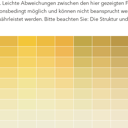
 Leichte Abweichungen zwischen den hier gezeigten F
tionsbedingt möglich und können nicht beansprucht we
hrleistet werden. Bitte beachten Sie: Die Struktur un
Farbnummer
color_name
HEX:
hex_code
RGB:
rgb_code
TSR:
tsr_code
HBW:
hbw_code
Mehr Info