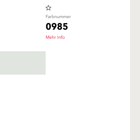
star_border
Farbnummer
0985
Mehr Info