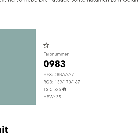
star_border
Farbnummer
0983
HEX: #8BAAA7
RGB: 139/170/167
TSR: ≥25
HBW: 35
it