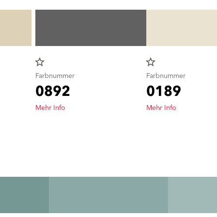
star_border
star_border
Farbnummer
Farbnummer
0892
0189
Mehr Info
Mehr Info