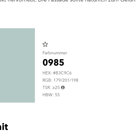
star_border
Farbnummer
0985
HEX: #B3C9C6
RGB: 179/201/198
TSR: ≥25
HBW: 55
it