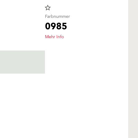
star_border
Farbnummer
0985
Mehr Info