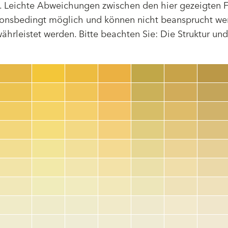
 Leichte Abweichungen zwischen den hier gezeigten F
tionsbedingt möglich und können nicht beansprucht we
hrleistet werden. Bitte beachten Sie: Die Struktur un
Farbnummer
color_name
HEX:
hex_code
RGB:
rgb_code
TSR:
tsr_code
HBW:
hbw_code
Mehr Info