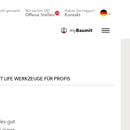
icht gemacht
Wir suchen SIE!
Haben Sie Fragen?
24
Offene Stellen
Kontakt
my
Baumit
T LIFE WERKZEUGE FÜR PROFIS
des gut
l eines