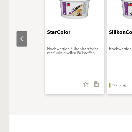
aObjekt
StarColor
SilikonCo
erungsmittelfreie
Hochwertige Silikonharzfarbe
Hochwertige 
onsfarbe - ELF extra
mit funktionellen Füllstoffen
star_border
description
star_border
description
TSR: ≥ 25