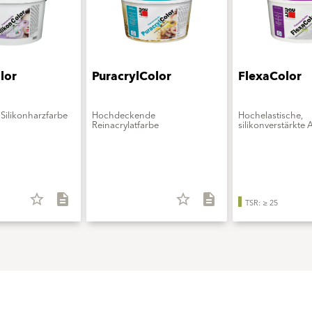
lor
PuracrylColor
FlexaColor
Silikonharzfarbe
Hochdeckende
Hochelastische,
Reinacrylatfarbe
silikonverstärkte 
star_border
description
star_border
description
TSR: ≥ 25