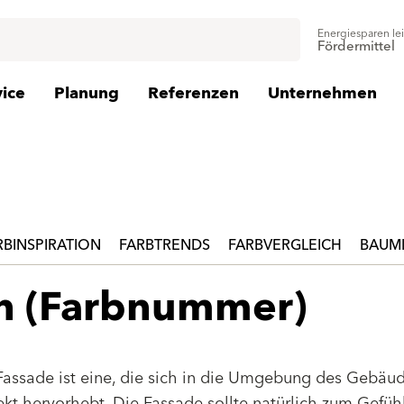
Energiesparen le
Fördermittel
vice
Planung
Referenzen
Unternehmen
RBINSPIRATION
FARBTRENDS
FARBVERGLEICH
BAUMI
en (Farbnummer)
Fassade ist eine, die sich in die Umgebung des Gebäu
jekt hervorhebt. Die Fassade sollte natürlich zum Gefüh