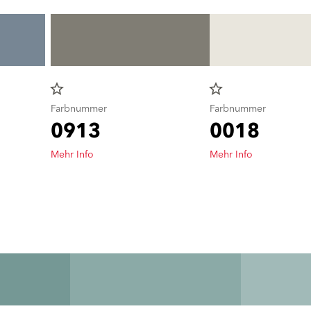
star_border
star_border
Farbnummer
Farbnummer
0913
0018
Mehr Info
Mehr Info