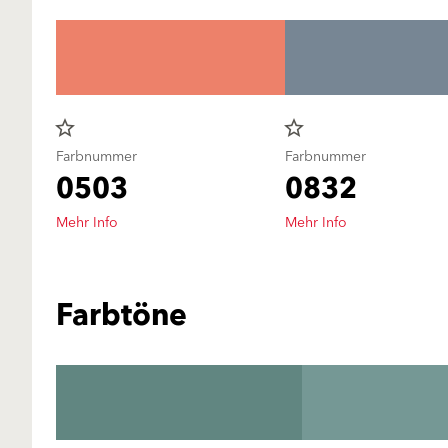
star_border
star_border
Farbnummer
Farbnummer
0503
0832
Mehr Info
Mehr Info
Farbtöne