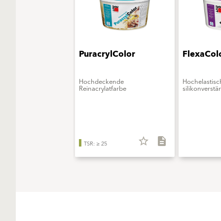
PuracrylColor
FlexaCol
Hochdeckende
Hochelastisc
Reinacrylatfarbe
silikonverstä
star_border
description
TSR: ≥ 25