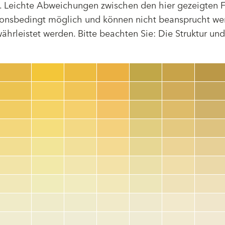
 Leichte Abweichungen zwischen den hier gezeigten F
tionsbedingt möglich und können nicht beansprucht we
hrleistet werden. Bitte beachten Sie: Die Struktur un
Farbnummer
color_name
HEX:
hex_code
RGB:
rgb_code
TSR:
tsr_code
HBW:
hbw_code
Mehr Info