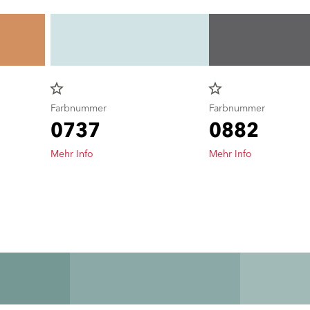
star_border
star_border
Farbnummer
Farbnummer
0737
0882
Mehr Info
Mehr Info