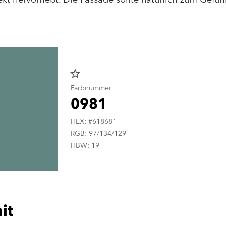
star_border
Farbnummer
0981
HEX: #618681
RGB: 97/134/129
HBW: 19
it