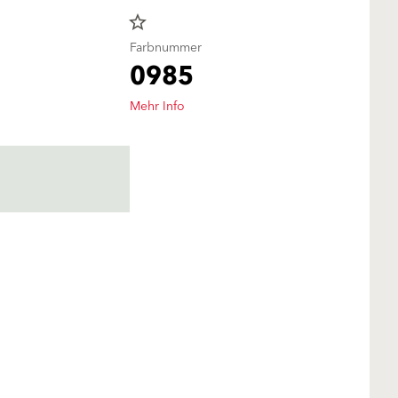
star_border
Farbnummer
0985
Mehr Info