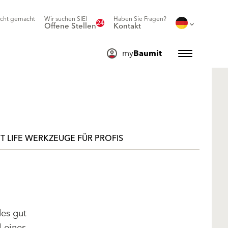
icht gemacht
Wir suchen SIE!
Haben Sie Fragen?
24
Offene Stellen
Kontakt
my
Baumit
T LIFE WERKZEUGE FÜR PROFIS
des gut
l eines