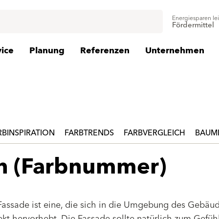
Energiesparen le
Fördermittel
vice
Planung
Referenzen
Unternehmen
RBINSPIRATION
FARBTRENDS
FARBVERGLEICH
BAUMI
en (Farbnummer)
Fassade ist eine, die sich in die Umgebung des Gebäu
jekt hervorhebt. Die Fassade sollte natürlich zum Gefüh