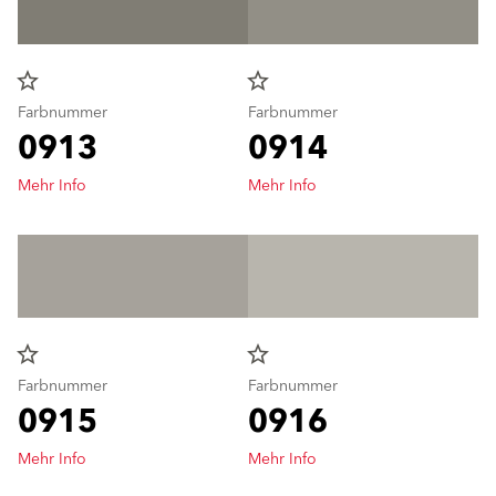
star_border
star_border
Farbnummer
Farbnummer
0913
0914
Mehr Info
Mehr Info
star_border
star_border
Farbnummer
Farbnummer
0915
0916
Mehr Info
Mehr Info