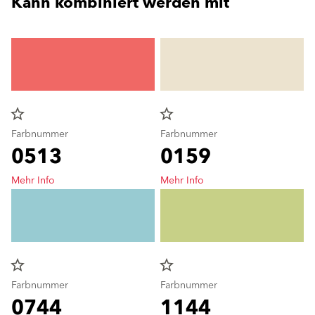
Kann kombiniert werden mit
star_border
star_border
Farbnummer
Farbnummer
0513
0159
Mehr Info
Mehr Info
star_border
star_border
Farbnummer
Farbnummer
0744
1144