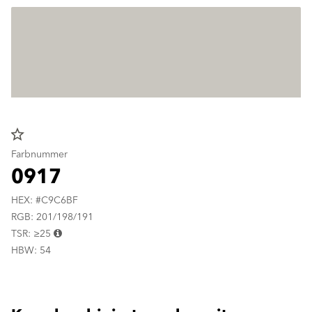
star_border
Farbnummer
0917
HEX: #C9C6BF
RGB: 201/198/191
TSR: ≥25
HBW: 54