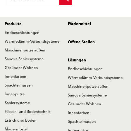
Produkte
Fördermittel
Endbeschichtungen
Wärmedämm-Verbundsysteme
Offene Stellen
Maschinenputze außen
Sanova Saniersysteme
Lösungen
Gesünder Wohnen
Endbeschichtungen
Innenfarben
Wärmedämm-Verbundsysteme
Spachtelmassen
Maschinenputze außen
Innenputze
Sanova Saniersysteme
Saniersysteme
Gesünder Wohnen
Fliesen- und Bodentechnik
Innenfarben
Estrich und Boden
Spachtelmassen
Mauermörtel
Innenputze