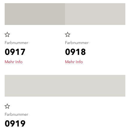
star_border
star_border
Farbnummer
Farbnummer
0917
0918
Mehr Info
Mehr Info
star_border
Farbnummer
0919