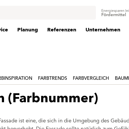
Energiesparen le
Fördermittel
vice
Planung
Referenzen
Unternehmen
RBINSPIRATION
FARBTRENDS
FARBVERGLEICH
BAUMI
en (Farbnummer)
Fassade ist eine, die sich in die Umgebung des Gebäu
jekt hervorhebt. Die Fassade sollte natürlich zum Gefüh