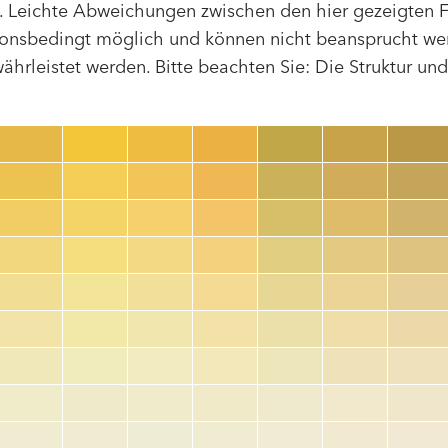
 Leichte Abweichungen zwischen den hier gezeigten F
tionsbedingt möglich und können nicht beansprucht we
hrleistet werden. Bitte beachten Sie: Die Struktur un
Farbnummer
color_name
HEX:
hex_code
RGB:
rgb_code
TSR:
tsr_code
HBW:
hbw_code
Mehr Info