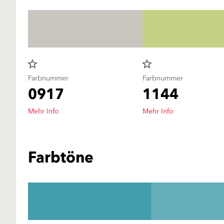
star_border
star_border
Farbnummer
Farbnummer
0917
1144
Mehr Info
Mehr Info
Farbtöne