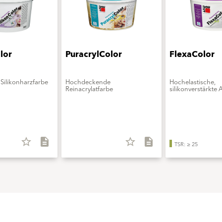
lor
PuracrylColor
FlexaColor
Silikonharzfarbe
Hochdeckende
Hochelastische,
Reinacrylatfarbe
silikonverstärkte 
star_border
description
star_border
description
TSR: ≥ 25