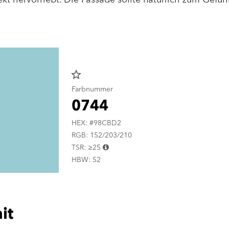
star_border
Farbnummer
0744
HEX: #98CBD2
RGB: 152/203/210
TSR: ≥25
HBW: 52
it