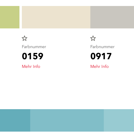
star_border
star_border
Farbnummer
Farbnummer
0159
0917
Mehr Info
Mehr Info