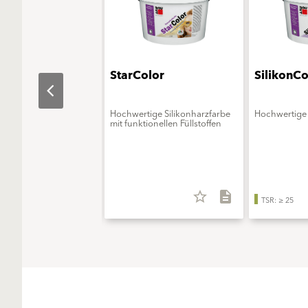
aObjekt
StarColor
SilikonCo
erungsmittelfreie
Hochwertige Silikonharzfarbe
Hochwertige 
onsfarbe - ELF extra
mit funktionellen Füllstoffen
star_border
description
star_border
description
TSR: ≥ 25