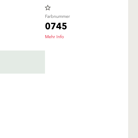
star_border
Farbnummer
0745
Mehr Info