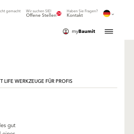
icht gemacht
Wir suchen SIE!
Haben Sie Fragen?
24
Offene Stellen
Kontakt
my
Baumit
T LIFE WERKZEUGE FÜR PROFIS
des gut
l eines