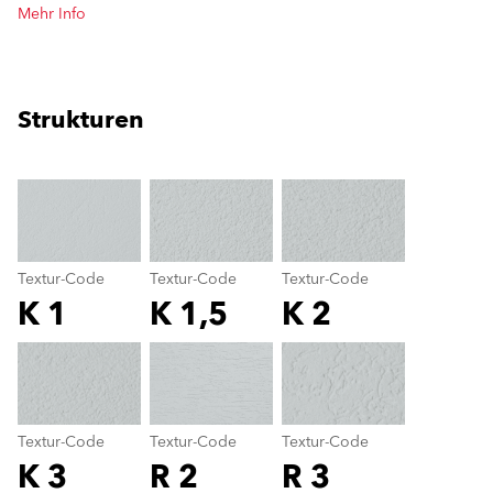
Mehr Info
Strukturen
clear
Textur-Code
Textur-Code
Textur-Code
K 1
K 1,5
K 2
Textur-Code
color_name
Textur-Code
Textur-Code
Textur-Code
K 3
R 2
R 3