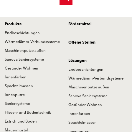
Produkte
Fördermittel
Endbeschichtungen
Wärmedämm-Verbundsysteme
Offene Stellen
Maschinenputze außen
Sanova Saniersysteme
Lösungen
Gesünder Wohnen
Endbeschichtungen
Innenfarben
Wärmedämm-Verbundsysteme
Spachtelmassen
Maschinenputze außen
Innenputze
Sanova Saniersysteme
Saniersysteme
Gesünder Wohnen
Fliesen- und Bodentechnik
Innenfarben
Estrich und Boden
Spachtelmassen
Mauermörtel
Innenputze