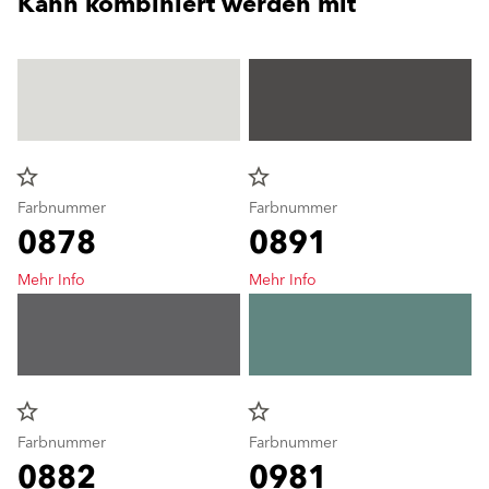
Kann kombiniert werden mit
star_border
star_border
Farbnummer
Farbnummer
0878
0891
Mehr Info
Mehr Info
star_border
star_border
Farbnummer
Farbnummer
0882
0981