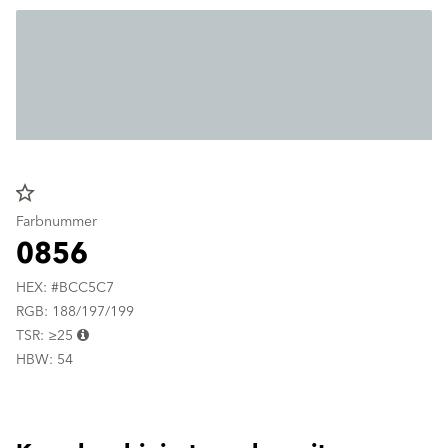
star_border
Farbnummer
0856
HEX: #BCC5C7
RGB: 188/197/199
TSR: ≥25
HBW: 54