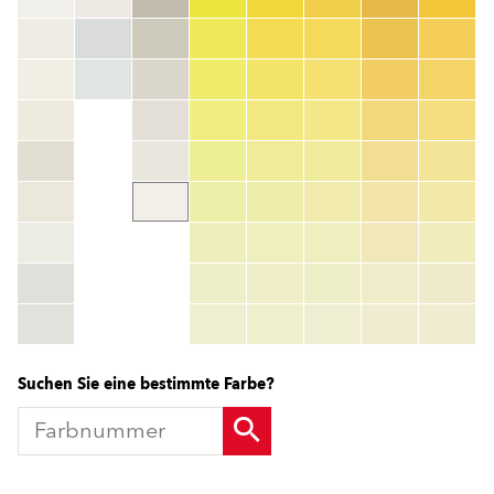
Farbnummer
color_name
HEX:
hex_code
RGB:
rgb_code
TSR:
tsr_code
HBW:
hbw_code
Mehr Info
Suchen Sie eine bestimmte Farbe?