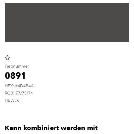
star_border
Farbnummer
0891
HEX: #4D4B4A
RGB: 77/75/74
HBW: 6
Kann kombiniert werden mit