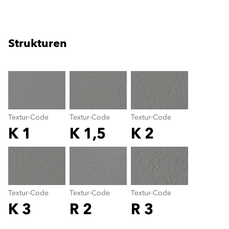
Strukturen
clear
Textur-Code
Textur-Code
Textur-Code
K 1
K 1,5
K 2
Textur-Code
color_name
Textur-Code
Textur-Code
Textur-Code
K 3
R 2
R 3