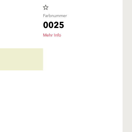
star_border
Farbnummer
0025
Mehr Info