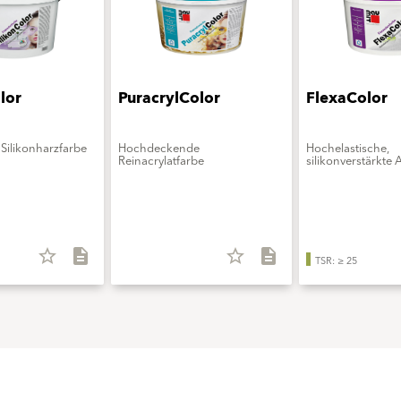
lor
PuracrylColor
FlexaColor
Silikonharzfarbe
Hochdeckende
Hochelastische,
Reinacrylatfarbe
silikonverstärkte 
star_border
description
star_border
description
TSR: ≥ 25