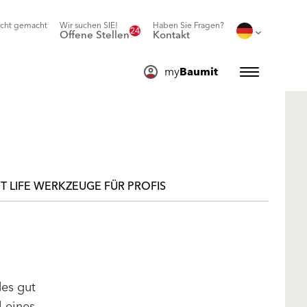
icht gemacht
Wir suchen SIE!
Haben Sie Fragen?
24
Offene Stellen
Kontakt
my
Baumit
T LIFE WERKZEUGE FÜR PROFIS
des gut
l eines