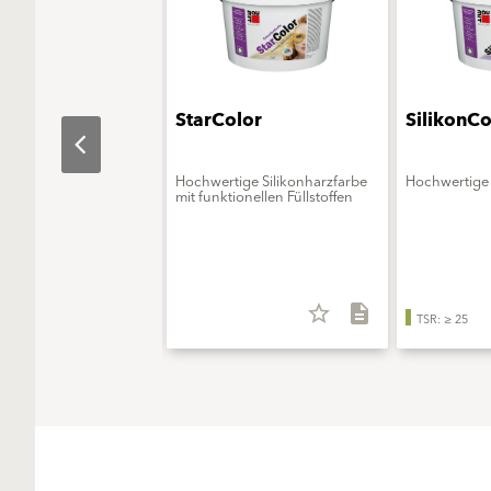
aObjekt
StarColor
SilikonCo
erungsmittelfreie
Hochwertige Silikonharzfarbe
Hochwertige 
onsfarbe - ELF extra
mit funktionellen Füllstoffen
star_border
description
star_border
description
TSR: ≥ 25