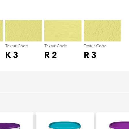
Textur-Code
color_name
Textur-Code
Textur-Code
Textur-Code
K 3
R 2
R 3