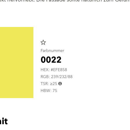
star_border
Farbnummer
0022
HEX: #EFE858
RGB: 239/232/88
TSR: ≥25
HBW: 75
it