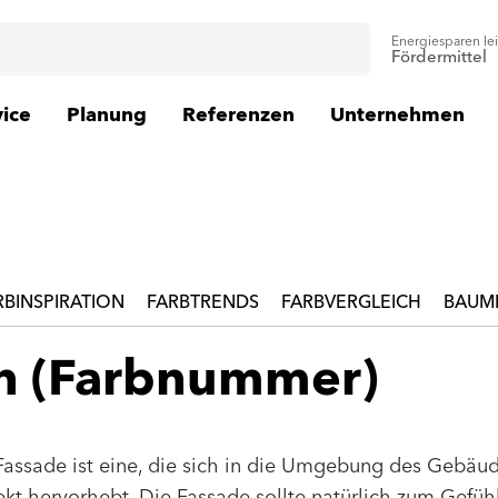
Energiesparen le
Fördermittel
vice
Planung
Referenzen
Unternehmen
RBINSPIRATION
FARBTRENDS
FARBVERGLEICH
BAUMI
en (Farbnummer)
Fassade ist eine, die sich in die Umgebung des Gebäu
jekt hervorhebt. Die Fassade sollte natürlich zum Gefüh