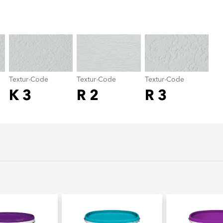
Textur-Code
color_name
Textur-Code
Textur-Code
Textur-Code
K 3
R 2
R 3