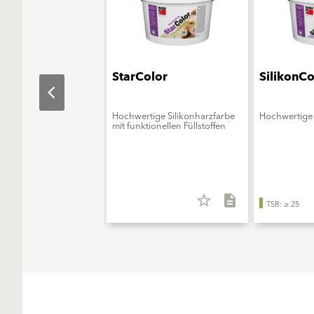
aObjekt
StarColor
SilikonCo
erungsmittelfreie
Hochwertige Silikonharzfarbe
Hochwertige 
onsfarbe - ELF extra
mit funktionellen Füllstoffen
star_border
description
star_border
description
TSR: ≥ 25