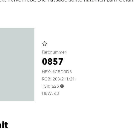
star_border
Farbnummer
0857
HEX: #CBD3D3
RGB: 203/211/211
TSR: ≥25
HBW: 63
it