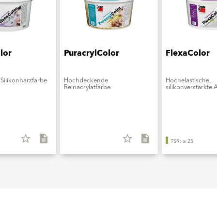
lor
PuracrylColor
FlexaColor
Silikonharzfarbe
Hochdeckende
Hochelastische,
Reinacrylatfarbe
silikonverstärkte 
star_border
description
star_border
description
TSR: ≥ 25