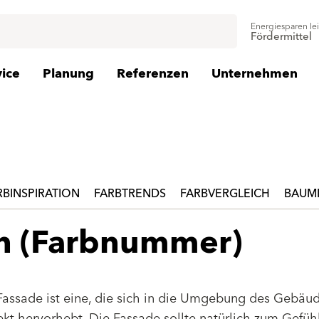
Energiesparen le
Fördermittel
vice
Planung
Referenzen
Unternehmen
RBINSPIRATION
FARBTRENDS
FARBVERGLEICH
BAUMI
en (Farbnummer)
Fassade ist eine, die sich in die Umgebung des Gebäu
jekt hervorhebt. Die Fassade sollte natürlich zum Gefüh