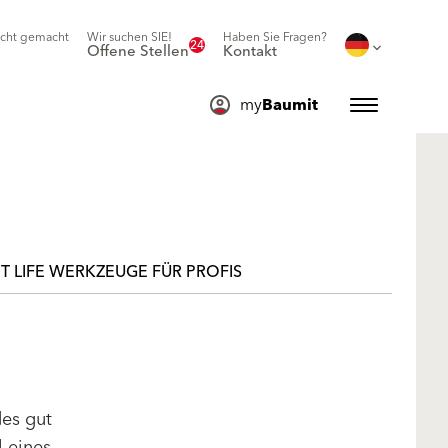
icht gemacht
Wir suchen SIE!
Haben Sie Fragen?
24
Offene Stellen
Kontakt
my
Baumit
T LIFE WERKZEUGE FÜR PROFIS
des gut
l eines