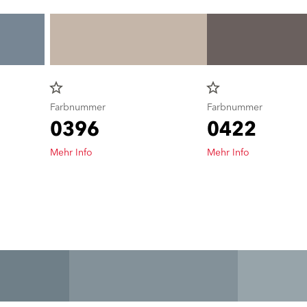
star_border
star_border
Farbnummer
Farbnummer
0396
0422
Mehr Info
Mehr Info