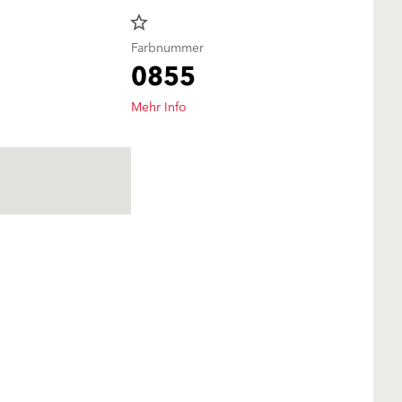
star_border
Farbnummer
0855
Mehr Info