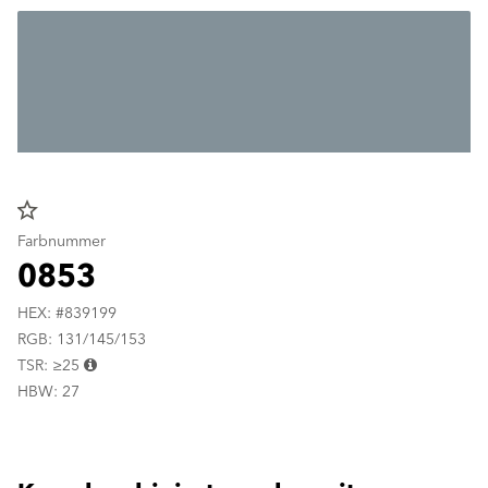
star_border
Farbnummer
0853
HEX: #839199
RGB: 131/145/153
TSR: ≥25
HBW: 27