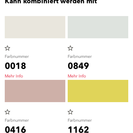
Kann kombiniert werden mit
star_border
star_border
Farbnummer
Farbnummer
0018
0849
Mehr Info
Mehr Info
star_border
star_border
Farbnummer
Farbnummer
0416
1162