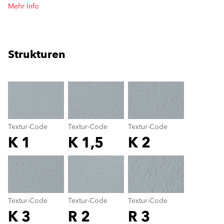
Mehr Info
Strukturen
clear
Textur-Code
Textur-Code
Textur-Code
K 1
K 1,5
K 2
Textur-Code
color_name
Textur-Code
Textur-Code
Textur-Code
K 3
R 2
R 3