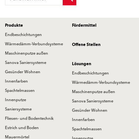
Produkte
Fördermittel
Endbeschichtungen
Wärmedämm-Verbundsysteme
Offene Stellen
Maschinenputze außen
Sanova Saniersysteme
Lösungen
Gesünder Wohnen
Endbeschichtungen
Innenfarben
Wärmedämm-Verbundsysteme
Spachtelmassen
Maschinenputze außen
Innenputze
Sanova Saniersysteme
Saniersysteme
Gesünder Wohnen
Fliesen- und Bodentechnik
Innenfarben
Estrich und Boden
Spachtelmassen
Mauermörtel
Innenputze