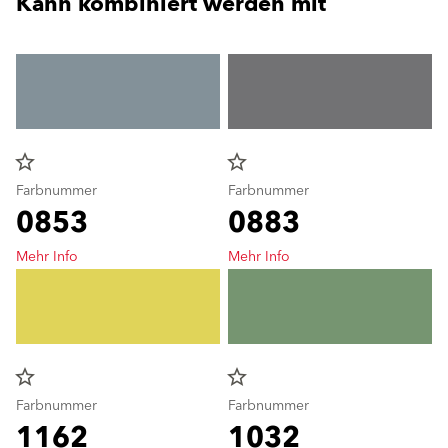
Kann kombiniert werden mit
star_border
star_border
Farbnummer
Farbnummer
0853
0883
Mehr Info
Mehr Info
star_border
star_border
Farbnummer
Farbnummer
1162
1032