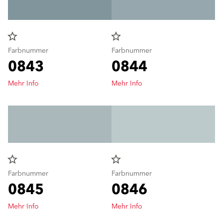
star_border
star_border
Farbnummer
Farbnummer
0843
0844
Mehr Info
Mehr Info
star_border
star_border
Farbnummer
Farbnummer
0845
0846
Mehr Info
Mehr Info