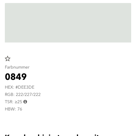
star_border
Farbnummer
0849
HEX: #DEE3DE
RGB: 222/227/222
TSR: ≥25
HBW: 76