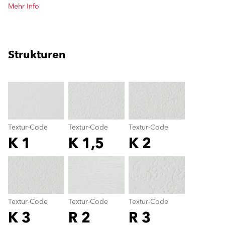
Mehr Info
Strukturen
clear
Textur-Code
Textur-Code
Textur-Code
K 1
K 1,5
K 2
Textur-Code
color_name
Textur-Code
Textur-Code
Textur-Code
K 3
R 2
R 3