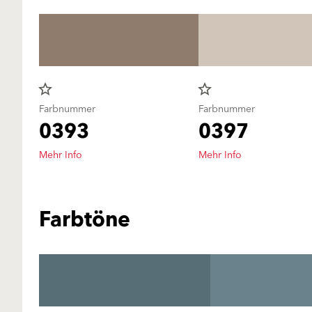
star_border
star_border
Farbnummer
Farbnummer
0393
0397
Mehr Info
Mehr Info
Farbtöne