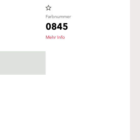
star_border
Farbnummer
0845
Mehr Info