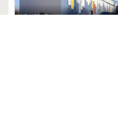
Hala v Martine
Farbauswahl
Alle gezeigten Farbmuster dienen als visuelle 
auf der Fassade zur Genehmigung aufzubringen.
und den beigestellten Materialien sind produk
kann nur innerhalb einer Produktionscharge gewä
tatsächliche Farbaufkommen beeinflussen.
Produkte
Fördermittel