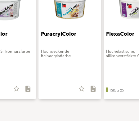
lor
PuracrylColor
FlexaColor
Silikonharzfarbe
Hochdeckende
Hochelastische,
Reinacrylatfarbe
silikonverstärkte 
star_border
description
star_border
description
TSR: ≥ 25