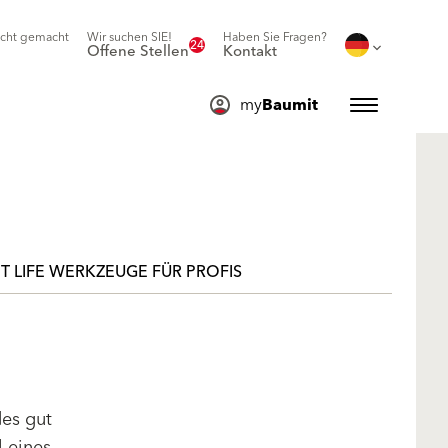
icht gemacht
Wir suchen SIE!
Haben Sie Fragen?
24
Offene Stellen
Kontakt
my
Baumit
T LIFE WERKZEUGE FÜR PROFIS
des gut
l eines