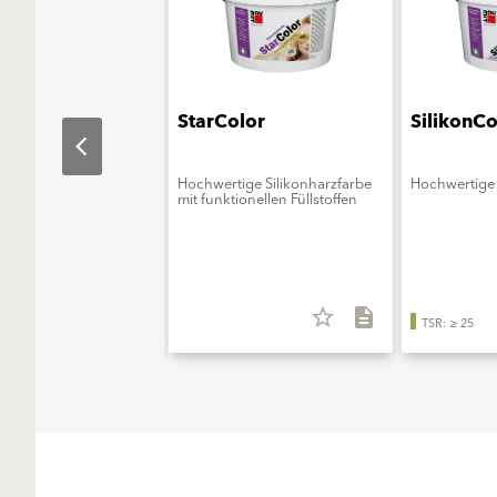
aObjekt
StarColor
SilikonCo
erungsmittelfreie
Hochwertige Silikonharzfarbe
Hochwertige 
onsfarbe - ELF extra
mit funktionellen Füllstoffen
star_border
description
star_border
description
TSR: ≥ 25