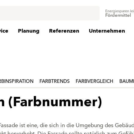
Energiesparen le
Fördermittel
vice
Planung
Referenzen
Unternehmen
RBINSPIRATION
FARBTRENDS
FARBVERGLEICH
BAUMI
en (Farbnummer)
Fassade ist eine, die sich in die Umgebung des Gebäu
jekt hervorhebt. Die Fassade sollte natürlich zum Gefüh