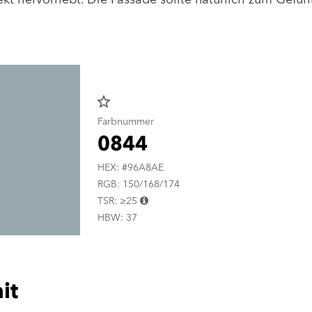
star_border
Farbnummer
0844
HEX: #96A8AE
RGB: 150/168/174
TSR: ≥25
HBW: 37
it