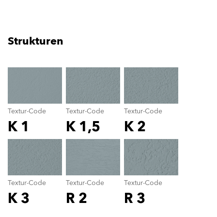
Strukturen
clear
Textur-Code
Textur-Code
Textur-Code
K 1
K 1,5
K 2
Textur-Code
color_name
Textur-Code
Textur-Code
Textur-Code
K 3
R 2
R 3