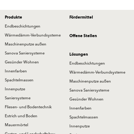
Produkte
Fördermittel
Endbeschichtungen
Wärmedämm-Verbundsysteme
Offene Stellen
Maschinenputze außen
Sanova Saniersysteme
Lösungen
Gesünder Wohnen
Endbeschichtungen
Innenfarben
Wärmedämm-Verbundsysteme
Spachtelmassen
Maschinenputze außen
Innenputze
Sanova Saniersysteme
Saniersysteme
Gesünder Wohnen
Fliesen- und Bodentechnik
Innenfarben
Estrich und Boden
Spachtelmassen
Mauermörtel
Innenputze
Garten- und Landschaftsbau