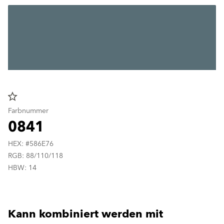
star_border
Farbnummer
0841
HEX: #586E76
RGB: 88/110/118
HBW: 14
Kann kombiniert werden mit