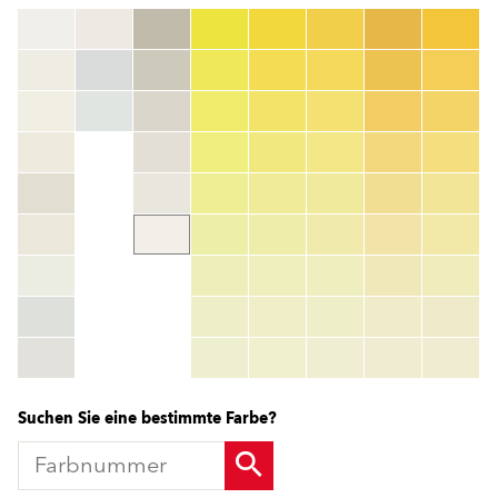
Farbnummer
color_name
HEX:
hex_code
RGB:
rgb_code
TSR:
tsr_code
HBW:
hbw_code
Mehr Info
Suchen Sie eine bestimmte Farbe?