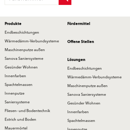
Produkte
Fördermittel
Endbeschichtungen
Wärmedämm-Verbundsysteme
Offene Stellen
Maschinenputze außen
Sanova Saniersysteme
Lösungen
Gesünder Wohnen
Endbeschichtungen
Innenfarben
Wärmedämm-Verbundsysteme
Spachtelmassen
Maschinenputze außen
Innenputze
Sanova Saniersysteme
Saniersysteme
Gesünder Wohnen
Fliesen- und Bodentechnik
Innenfarben
Estrich und Boden
Spachtelmassen
Mauermörtel
Innenputze