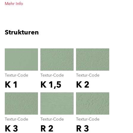
Mehr Info
Strukturen
clear
Textur-Code
Textur-Code
Textur-Code
K 1
K 1,5
K 2
Textur-Code
color_name
Textur-Code
Textur-Code
Textur-Code
K 3
R 2
R 3