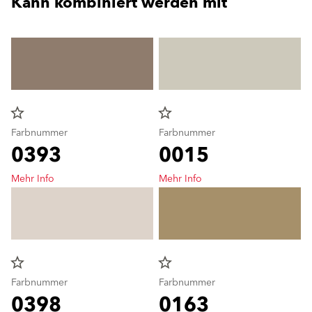
Kann kombiniert werden mit
star_border
star_border
Farbnummer
Farbnummer
0393
0015
Mehr Info
Mehr Info
star_border
star_border
Farbnummer
Farbnummer
0398
0163