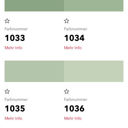
star_border
star_border
Farbnummer
Farbnummer
1033
1034
Mehr Info
Mehr Info
star_border
star_border
Farbnummer
Farbnummer
1035
1036
Mehr Info
Mehr Info