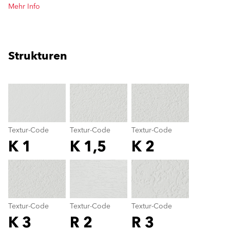
Mehr Info
Strukturen
clear
Textur-Code
Textur-Code
Textur-Code
K 1
K 1,5
K 2
Textur-Code
color_name
Textur-Code
Textur-Code
Textur-Code
K 3
R 2
R 3