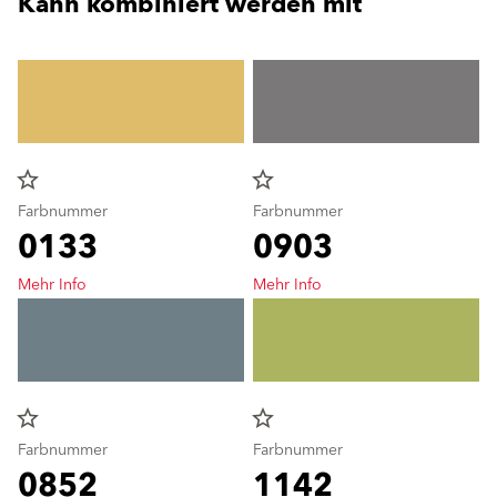
Kann kombiniert werden mit
star_border
star_border
Farbnummer
Farbnummer
0133
0903
Mehr Info
Mehr Info
star_border
star_border
Farbnummer
Farbnummer
0852
1142