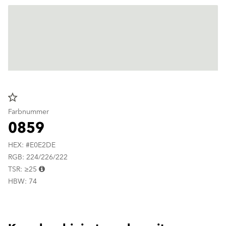
star_border
Farbnummer
0859
HEX: #E0E2DE
RGB: 224/226/222
TSR: ≥25
HBW: 74