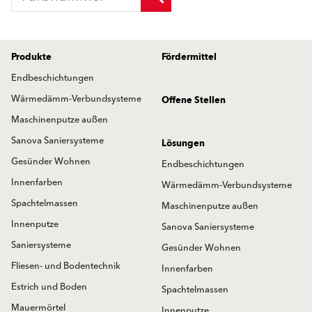
Produkte
Fördermittel
Endbeschichtungen
Wärmedämm-Verbundsysteme
Offene Stellen
Maschinenputze außen
Sanova Saniersysteme
Lösungen
Gesünder Wohnen
Endbeschichtungen
Innenfarben
Wärmedämm-Verbundsysteme
Spachtelmassen
Maschinenputze außen
Innenputze
Sanova Saniersysteme
Saniersysteme
Gesünder Wohnen
Fliesen- und Bodentechnik
Innenfarben
Estrich und Boden
Spachtelmassen
Mauermörtel
Innenputze