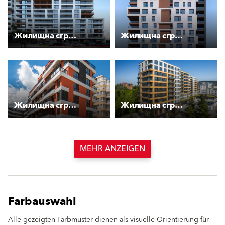
Жилищна сграда “Стоян Камбарев“
Жилищна сграда LVIEW
Жилищна сграда “Майт“ - ул. “Мир“
Жилищна сграда “Майт“ - бул. “Република“
MEHR ANZEIGEN
Farbauswahl
Alle gezeigten Farbmuster dienen als visuelle Orientierung für