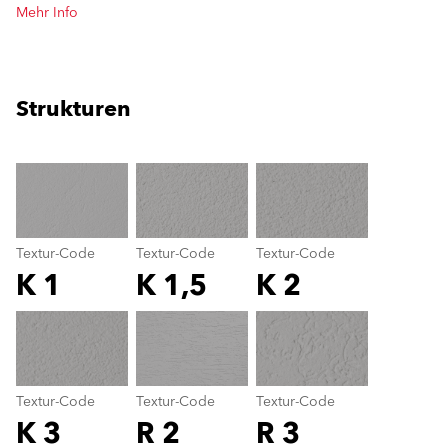
Mehr Info
Strukturen
clear
Textur-Code
Textur-Code
Textur-Code
K 1
K 1,5
K 2
Textur-Code
color_name
Textur-Code
Textur-Code
Textur-Code
K 3
R 2
R 3