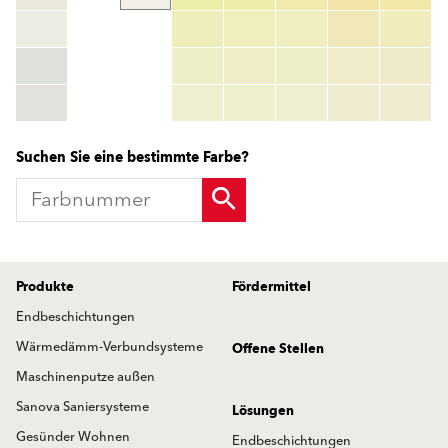
color_name
HEX:
hex_code
RGB:
rgb_code
TSR:
tsr_code
HBW:
hbw_code
Mehr Info
Suchen Sie eine bestimmte Farbe?
Produkte
Fördermittel
Endbeschichtungen
Wärmedämm-Verbundsysteme
Offene Stellen
Maschinenputze außen
Sanova Saniersysteme
Lösungen
Gesünder Wohnen
Endbeschichtungen