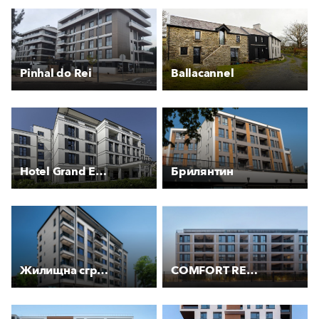
Pinhal do Rei
Ballacannel
Hotel Grand Elisabeth
Брилянтин
Жилищна сграда “Нов стандарт“
COMFORT RESIDENCE - Малинова долина