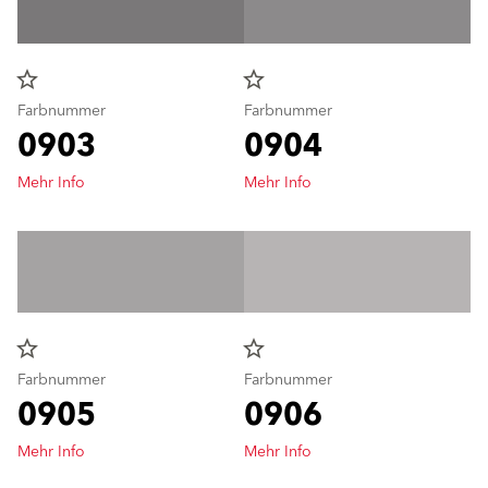
star_border
star_border
Farbnummer
Farbnummer
0903
0904
Mehr Info
Mehr Info
star_border
star_border
Farbnummer
Farbnummer
0905
0906
Mehr Info
Mehr Info