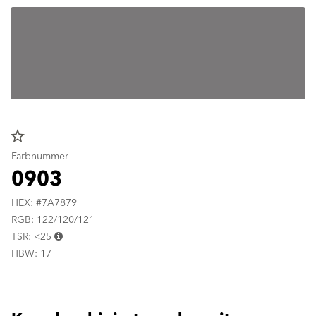
star_border
Farbnummer
0903
HEX: #7A7879
RGB: 122/120/121
TSR: <25
HBW: 17