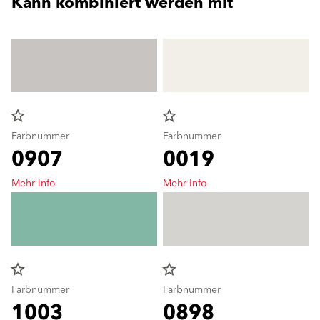
Kann kombiniert werden mit
star_border
star_border
Farbnummer
Farbnummer
0907
0019
Mehr Info
Mehr Info
star_border
star_border
Farbnummer
Farbnummer
1003
0898