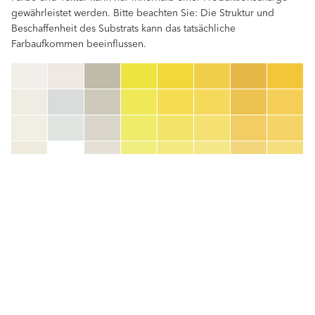
gewährleistet werden. Bitte beachten Sie: Die Struktur und
Beschaffenheit des Substrats kann das tatsächliche
Farbaufkommen beeinflussen.
clear
Farbnummer
color_name
HEX:
hex_code
RGB:
rgb_code
TSR:
tsr_code
HBW:
hbw_code
Mehr Info