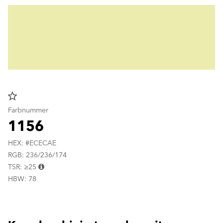
star_border
Farbnummer
1156
HEX: #ECECAE
RGB: 236/236/174
TSR: ≥25
HBW: 78