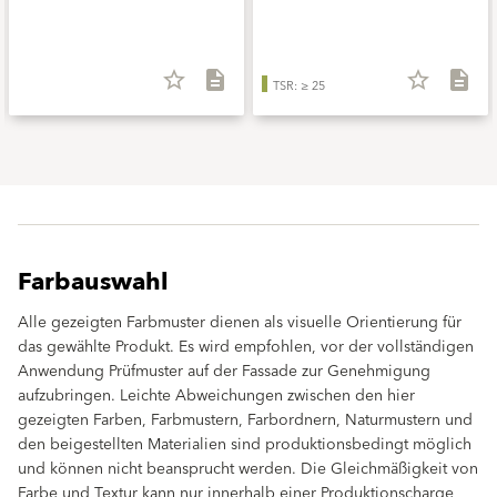
star_border
description
star_border
description
TSR: ≥ 25
Farbauswahl
Alle gezeigten Farbmuster dienen als visuelle Orientierung für
das gewählte Produkt. Es wird empfohlen, vor der vollständigen
Anwendung Prüfmuster auf der Fassade zur Genehmigung
aufzubringen. Leichte Abweichungen zwischen den hier
gezeigten Farben, Farbmustern, Farbordnern, Naturmustern und
den beigestellten Materialien sind produktionsbedingt möglich
und können nicht beansprucht werden. Die Gleichmäßigkeit von
Farbe und Textur kann nur innerhalb einer Produktionscharge