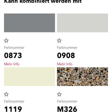
Kann kombiniert werden mit
star_border
star_border
Farbnummer
Farbnummer
0873
0908
Mehr Info
Mehr Info
star_border
star_border
Farbnummer
Farbnummer
1119
M326