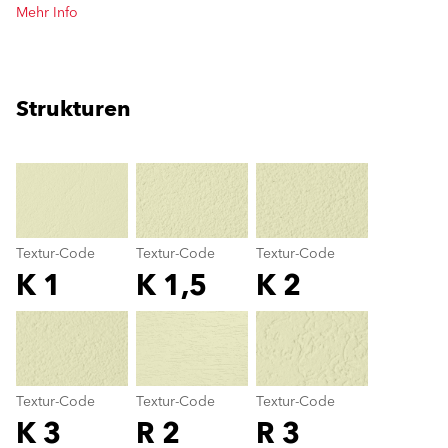
Mehr Info
Strukturen
clear
Textur-Code
Textur-Code
Textur-Code
K 1
K 1,5
K 2
Textur-Code
color_name
Textur-Code
Textur-Code
Textur-Code
K 3
R 2
R 3