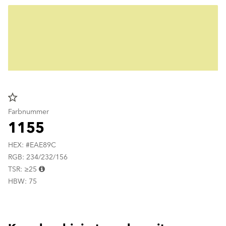
star_border
Farbnummer
1155
HEX: #EAE89C
RGB: 234/232/156
TSR: ≥25
HBW: 75