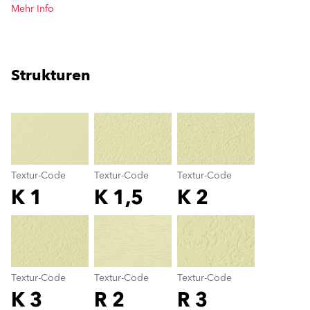
Mehr Info
Strukturen
clear
Textur-Code
Textur-Code
Textur-Code
K 1
K 1,5
K 2
Textur-Code
color_name
Textur-Code
Textur-Code
Textur-Code
K 3
R 2
R 3