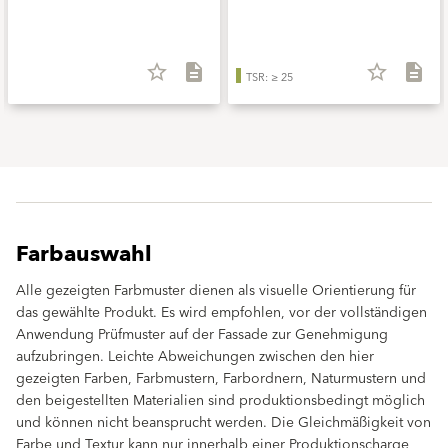
star_border
description
star_border
description
TSR: ≥ 25
Farbauswahl
Alle gezeigten Farbmuster dienen als visuelle Orientierung für
das gewählte Produkt. Es wird empfohlen, vor der vollständigen
Anwendung Prüfmuster auf der Fassade zur Genehmigung
aufzubringen. Leichte Abweichungen zwischen den hier
gezeigten Farben, Farbmustern, Farbordnern, Naturmustern und
den beigestellten Materialien sind produktionsbedingt möglich
und können nicht beansprucht werden. Die Gleichmäßigkeit von
Farbe und Textur kann nur innerhalb einer Produktionscharge