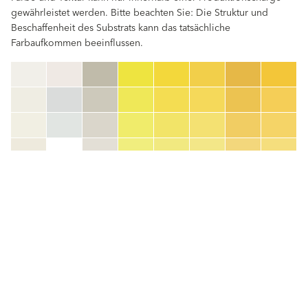
gewährleistet werden. Bitte beachten Sie: Die Struktur und
Beschaffenheit des Substrats kann das tatsächliche
Farbaufkommen beeinflussen.
clear
Farbnummer
color_name
HEX:
hex_code
RGB:
rgb_code
TSR:
tsr_code
HBW:
hbw_code
Mehr Info