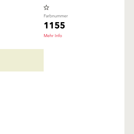
star_border
Farbnummer
1155
Mehr Info