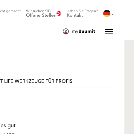
icht gemacht
Wir suchen SIE!
Haben Sie Fragen?
24
Offene Stellen
Kontakt
my
Baumit
T LIFE WERKZEUGE FÜR PROFIS
des gut
l eines