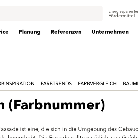
Energiesparen le
Fördermittel
vice
Planung
Referenzen
Unternehmen
RBINSPIRATION
FARBTRENDS
FARBVERGLEICH
BAUMI
en (Farbnummer)
Fassade ist eine, die sich in die Umgebung des Gebäu
jekt hervorhebt. Die Fassade sollte natürlich zum Gefüh