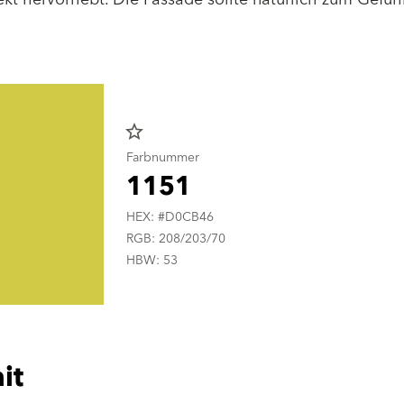
star_border
Farbnummer
1151
HEX: #D0CB46
RGB: 208/203/70
HBW: 53
it