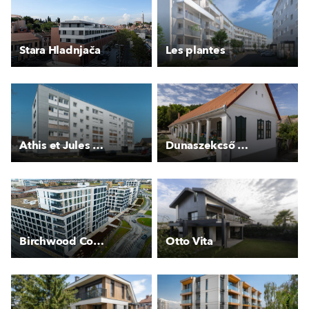
Stara Hladnjača
Les plantes
Athis et Jules Vallès
Dunaszekcső parasztház
Birchwood Court
Otto Vita