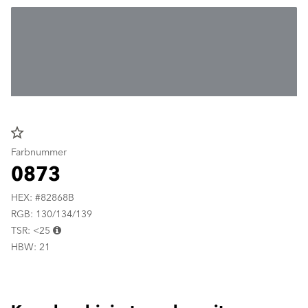
star_border
Farbnummer
0873
HEX: #82868B
RGB: 130/134/139
TSR: <25
HBW: 21