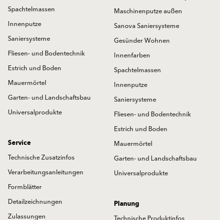
Spachtelmassen
Maschinenputze außen
Innenputze
Sanova Saniersysteme
Saniersysteme
Gesünder Wohnen
Fliesen- und Bodentechnik
Innenfarben
Estrich und Boden
Spachtelmassen
Mauermörtel
Innenputze
Garten- und Landschaftsbau
Saniersysteme
Universalprodukte
Fliesen- und Bodentechnik
Estrich und Boden
Service
Mauermörtel
Technische Zusatzinfos
Garten- und Landschaftsbau
Verarbeitungsanleitungen
Universalprodukte
Formblätter
Detailzeichnungen
Planung
Zulassungen
Technische Produktinfos