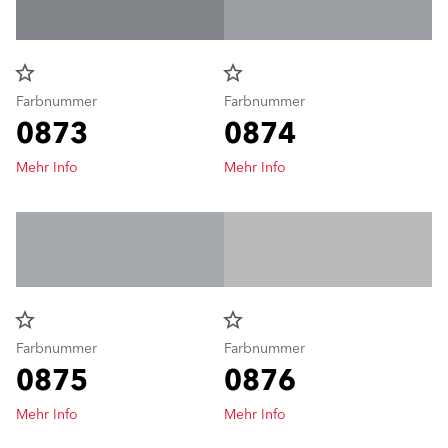
star_border
star_border
Farbnummer
Farbnummer
0873
0874
Mehr Info
Mehr Info
star_border
star_border
Farbnummer
Farbnummer
0875
0876
Mehr Info
Mehr Info