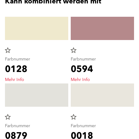
Kann kombiniert werden mit
star_border
star_border
Farbnummer
Farbnummer
0128
0594
Mehr Info
Mehr Info
star_border
star_border
Farbnummer
Farbnummer
0879
0018