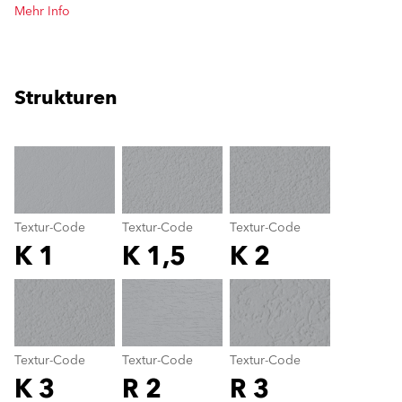
Mehr Info
Strukturen
clear
Textur-Code
Textur-Code
Textur-Code
K 1
K 1,5
K 2
Textur-Code
color_name
Textur-Code
Textur-Code
Textur-Code
K 3
R 2
R 3