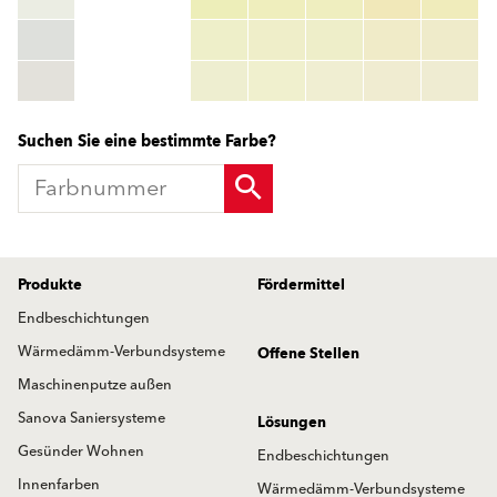
HEX:
hex_code
RGB:
rgb_code
TSR:
tsr_code
HBW:
hbw_code
Mehr Info
Suchen Sie eine bestimmte Farbe?
Produkte
Fördermittel
Endbeschichtungen
Wärmedämm-Verbundsysteme
Offene Stellen
Maschinenputze außen
Sanova Saniersysteme
Lösungen
Gesünder Wohnen
Endbeschichtungen
Innenfarben
Wärmedämm-Verbundsysteme