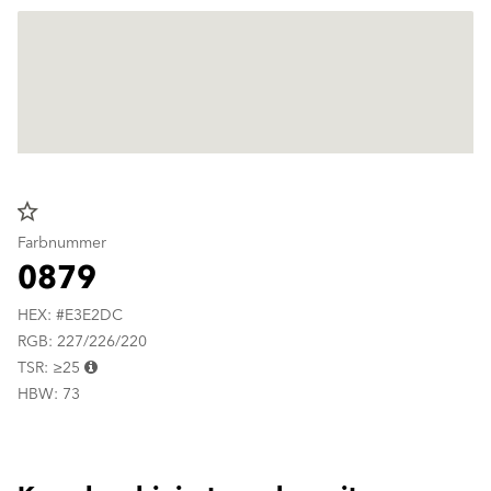
star_border
Farbnummer
0879
HEX: #E3E2DC
RGB: 227/226/220
TSR: ≥25
HBW: 73