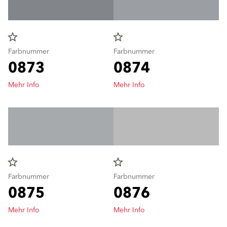
star_border
star_border
Farbnummer
Farbnummer
0873
0874
Mehr Info
Mehr Info
star_border
star_border
Farbnummer
Farbnummer
0875
0876
Mehr Info
Mehr Info