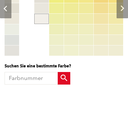
Farbnummer
color_name
HEX:
hex_code
RGB:
rgb_code
TSR:
tsr_code
HBW:
hbw_code
Mehr Info
Suchen Sie eine bestimmte Farbe?
Produkte
Fördermittel
Endbeschichtungen
Wärmedämm-Verbundsysteme
Offene Stellen