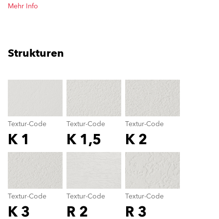
Mehr Info
Strukturen
clear
Textur-Code
Textur-Code
Textur-Code
K 1
K 1,5
K 2
Textur-Code
color_name
Textur-Code
Textur-Code
Textur-Code
K 3
R 2
R 3