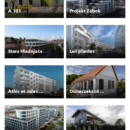
A 101
Projekt Zabok
Stara Hladnjača
Les plantes
Athis et Jules Vallès
Dunaszekcső parasztház