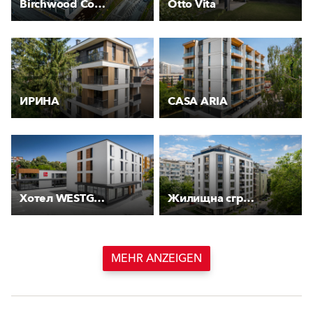
Birchwood Court
Otto Vita
ИРИНА
CASA ARIA
Хотел WESTGATE
Жилищна сграда “Чайка“
MEHR ANZEIGEN