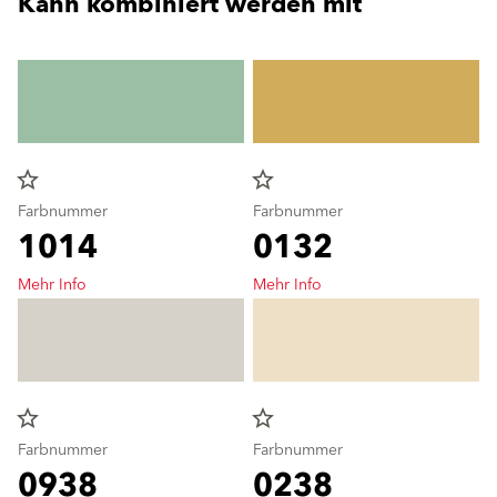
Kann kombiniert werden mit
star_border
star_border
Farbnummer
Farbnummer
1014
0132
Mehr Info
Mehr Info
star_border
star_border
Farbnummer
Farbnummer
0938
0238