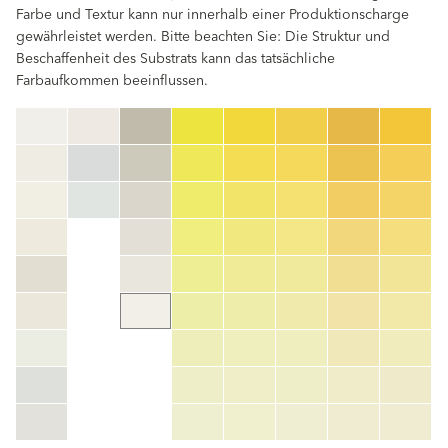
Farbe und Textur kann nur innerhalb einer Produktionscharge
gewährleistet werden. Bitte beachten Sie: Die Struktur und
Beschaffenheit des Substrats kann das tatsächliche
Farbaufkommen beeinflussen.
clear
Farbnummer
color_name
HEX:
hex_code
RGB:
rgb_code
TSR:
tsr_code
HBW:
hbw_code
Mehr Info