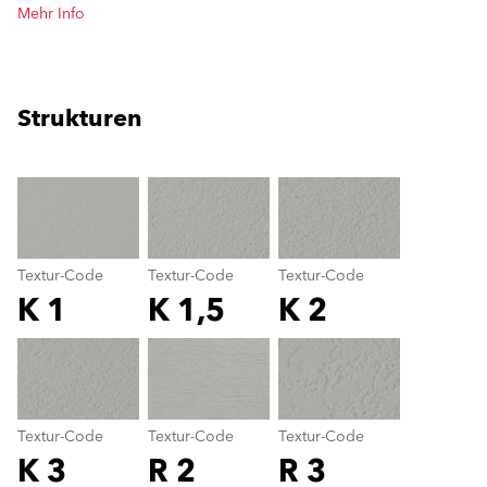
Mehr Info
Strukturen
clear
Textur-Code
Textur-Code
Textur-Code
K 1
K 1,5
K 2
Textur-Code
color_name
Textur-Code
Textur-Code
Textur-Code
K 3
R 2
R 3