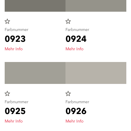
star_border
star_border
Farbnummer
Farbnummer
0923
0924
Mehr Info
Mehr Info
star_border
star_border
Farbnummer
Farbnummer
0925
0926
Mehr Info
Mehr Info