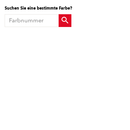
Suchen Sie eine bestimmte Farbe?
Produkte
Fördermittel
Endbeschichtungen
Wärmedämm-Verbundsysteme
Offene Stellen
Maschinenputze außen
Sanova Saniersysteme
Lösungen
Gesünder Wohnen
Endbeschichtungen
Innenfarben
Wärmedämm-Verbundsysteme
Spachtelmassen
Maschinenputze außen
Innenputze
Sanova Saniersysteme
Saniersysteme
Gesünder Wohnen