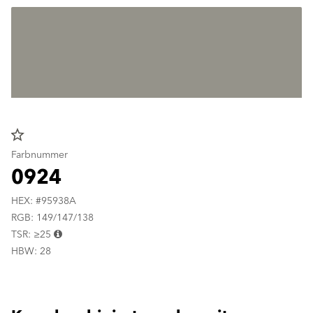
star_border
Farbnummer
0924
HEX: #95938A
RGB: 149/147/138
TSR: ≥25
HBW: 28