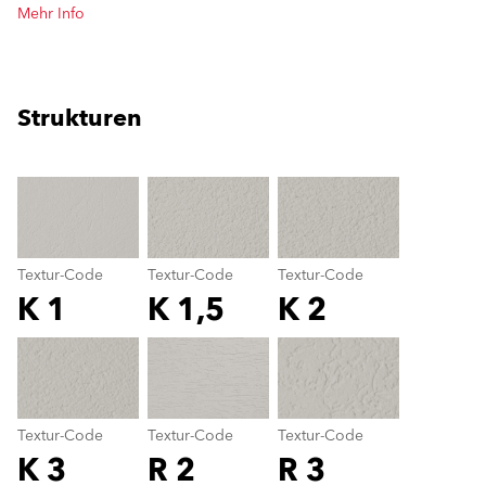
Mehr Info
Strukturen
clear
Textur-Code
Textur-Code
Textur-Code
K 1
K 1,5
K 2
Textur-Code
color_name
Textur-Code
Textur-Code
Textur-Code
K 3
R 2
R 3