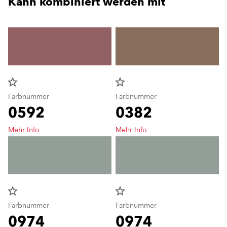
Kann kombiniert werden mit
star_border
star_border
Farbnummer
Farbnummer
0592
0382
Mehr Info
Mehr Info
star_border
star_border
Farbnummer
Farbnummer
0974
0974