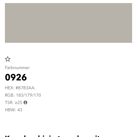
star_border
Farbnummer
0926
HEX: #B7B3AA
RGB: 183/179/170
TSR: ≥25
HBW: 43