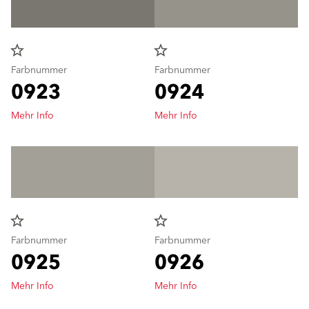
star_border
star_border
Farbnummer
Farbnummer
0923
0924
Mehr Info
Mehr Info
star_border
star_border
Farbnummer
Farbnummer
0925
0926
Mehr Info
Mehr Info