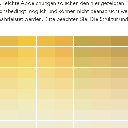
 Leichte Abweichungen zwischen den hier gezeigten F
tionsbedingt möglich und können nicht beansprucht we
hrleistet werden. Bitte beachten Sie: Die Struktur un
Farbnummer
color_name
HEX:
hex_code
RGB:
rgb_code
TSR:
tsr_code
HBW:
hbw_code
Mehr Info