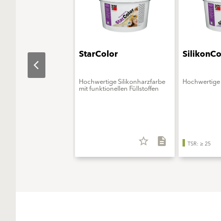
aObjekt
StarColor
SilikonCo
erungsmittelfreie
Hochwertige Silikonharzfarbe
Hochwertige 
onsfarbe - ELF extra
mit funktionellen Füllstoffen
star_border
description
star_border
description
TSR: ≥ 25