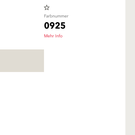
star_border
Farbnummer
0925
Mehr Info