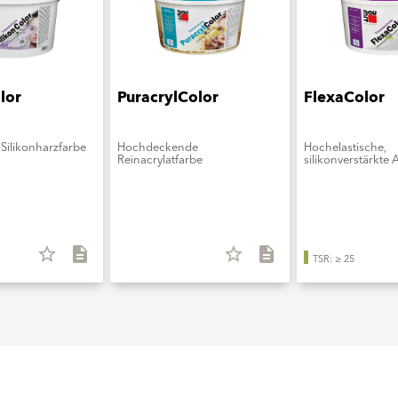
lor
PuracrylColor
FlexaColor
Silikonharzfarbe
Hochdeckende
Hochelastische,
Reinacrylatfarbe
silikonverstärkte 
star_border
description
star_border
description
TSR: ≥ 25