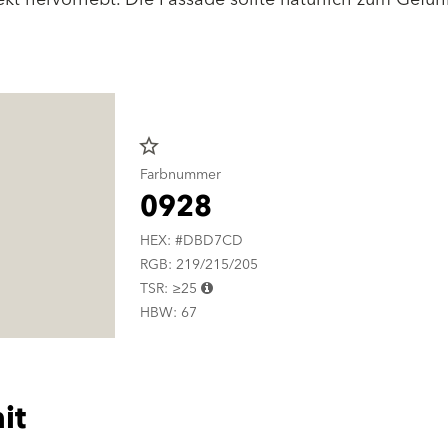
star_border
Farbnummer
0928
HEX: #DBD7CD
RGB: 219/215/205
TSR: ≥25
HBW: 67
it