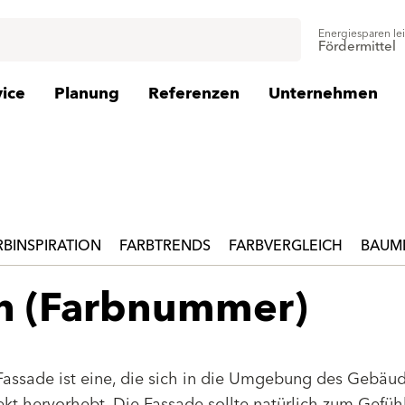
Energiesparen le
Fördermittel
vice
Planung
Referenzen
Unternehmen
RBINSPIRATION
FARBTRENDS
FARBVERGLEICH
BAUMI
en (Farbnummer)
Fassade ist eine, die sich in die Umgebung des Gebäu
jekt hervorhebt. Die Fassade sollte natürlich zum Gefüh