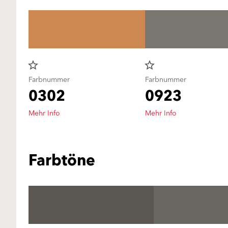
star_border
star_border
Farbnummer
Farbnummer
0302
0923
Mehr Info
Mehr Info
Farbtöne