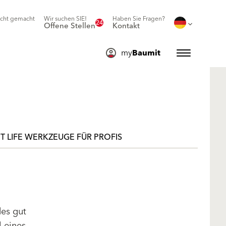
icht gemacht
Wir suchen SIE!
Haben Sie Fragen?
24
Offene Stellen
Kontakt
my
Baumit
T LIFE WERKZEUGE FÜR PROFIS
des gut
l eines