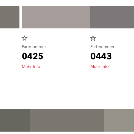
star_border
star_border
Farbnummer
Farbnummer
0425
0443
Mehr Info
Mehr Info